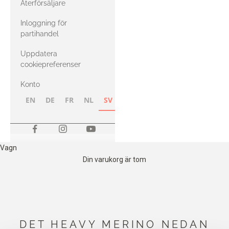
Återförsäljare
med Heavy
Inloggning för
Merino
partihandel
Uppdatera
cookiepreferenser
Konto
EN
DE
FR
NL
SV
NB
FI
Vagn
Din varukorg är tom
DET HEAVY MERINO NEDAN