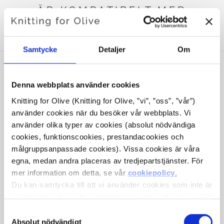
ÄR KOMPATIBELT MED
DETTA SOFT SILK MOHAIR
Samtycke
Detaljer
Om
Denna webbplats använder cookies
Knitting for Olive (Knitting for Olive, ”vi”, ”oss”, ”vår”) 
använder cookies när du besöker vår webbplats. Vi 
använder olika typer av cookies (absolut nödvändiga 
cookies, funktionscookies, prestandacookies och 
målgruppsanpassade cookies). Vissa cookies är våra 
egna, medan andra placeras av tredjepartstjänster. För 
mer information om detta, se vår 
cookiepolicy
.
KNITTING FOR OLIVE
KNITTING FOR OLIVE
Du kan samtycka till att vi använder cookies som inte är 
HEAVY MERINO HEAVY
HEAVY MERINO HEAVY
MERINO - RAINY DAY
MERINO - THUNDER
nödvändiga för att webbplatsen ska fungera. Ditt 
CLOUD
SALE PRICE
SALE PRICE
€8,30
€8,30
samtycke innebär att cookies får placeras och att vi, i 
Val
egenskap av personuppgiftsansvarig, får behandla dina 
Absolut nödvändigt
av