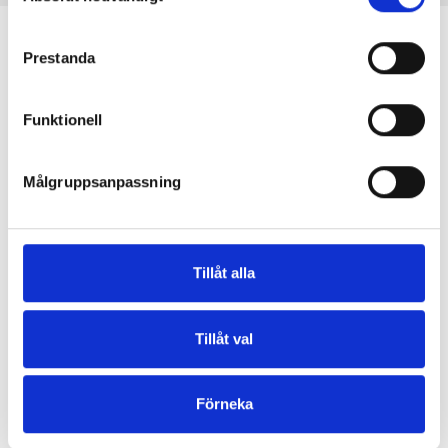
personuppgifter för de ändamål som anges nedan.
samtycke
Du kan när som helst ändra eller återkalla ditt samtycke 
Prestanda
via vår 
cookiepolicy
, där du också hittar information om 
hur du blockerar och raderar cookies.
Funktionell
En mor och dotter skapar tillsammans stickmönster och
högkvalitativt garn med respekt för djur och miljö. Vi är
Målgruppsanpassning
baserade i Köpenhamn, Danmark.
Knitting for Olive ApS
CVR: 39685000
Tillåt alla
Godthåbsvej 55, 2000 Frederiksberg, Danmark
info@knittingforolive.dk
Tillåt val
+45-31353730
Förneka