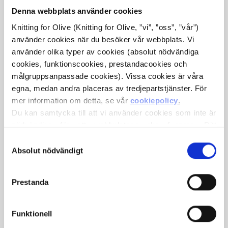
Denna webbplats använder cookies
Knitting for Olive (Knitting for Olive, ”vi”, ”oss”, ”vår”) 
använder cookies när du besöker vår webbplats. Vi 
använder olika typer av cookies (absolut nödvändiga 
cookies, funktionscookies, prestandacookies och 
målgruppsanpassade cookies). Vissa cookies är våra 
egna, medan andra placeras av tredjepartstjänster. För 
mer information om detta, se vår 
cookiepolicy
.
KNITTING FOR OLIVE
KNITTING FOR OLIVE
Du kan samtycka till att vi använder cookies som inte är 
HEAVY MERINO HEAVY
HEAVY MERINO HEAVY
nödvändiga för att webbplatsen ska fungera. Ditt 
MERINO - ELDERFLOWER
MERINO - TRENCHCOAT
samtycke innebär att cookies får placeras och att vi, i 
Val
SALE PRICE
SALE PRICE
€8,30
€8,30
egenskap av personuppgiftsansvarig, får behandla dina 
Absolut nödvändigt
av
personuppgifter för de ändamål som anges nedan.
samtycke
Du kan när som helst ändra eller återkalla ditt samtycke 
Prestanda
via vår 
cookiepolicy
, där du också hittar information om 
hur du blockerar och raderar cookies.
Funktionell