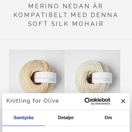
MERINO NEDAN ÄR
KOMPATIBELT MED DENNA
SOFT SILK MOHAIR
KNITTING FOR OLIVE
KNITTING FOR OLIVE
Samtycke
Detaljer
Om
HEAVY MERINO HEAVY
HEAVY MERINO HEAVY
MERINO - WHEAT
MERINO - CREAM
SALE PRICE
SALE PRICE
€8,30
€8,30