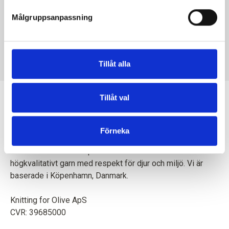
Målgruppsanpassning
KNITTING FOR OLIVE
HEAVY MERINO HEAVY
MERINO - UNDYED
SALE PRICE
€8,30
Tillåt alla
Tillåt val
Förneka
En mor och dotter skapar tillsammans stickmönster och
högkvalitativt garn med respekt för djur och miljö. Vi är
baserade i Köpenhamn, Danmark.
Knitting for Olive ApS
CVR: 39685000