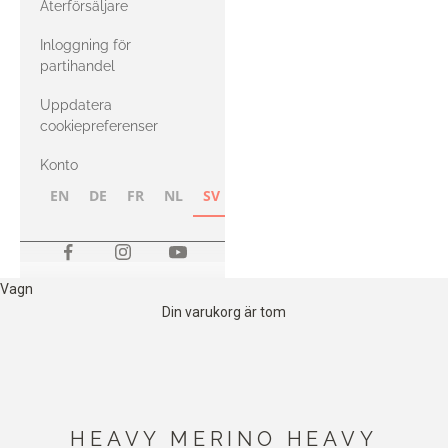
Återförsäljare
med Heavy
Inloggning för
Merino
partihandel
Uppdatera
cookiepreferenser
Konto
EN
DE
FR
NL
SV
NB
FI
Vagn
Din varukorg är tom
HEAVY MERINO HEAVY