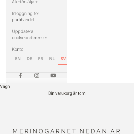
Återförsäljare
med Heavy
Inloggning för
Merino
partihandel
Uppdatera
cookiepreferenser
Konto
EN
DE
FR
NL
SV
NB
FI
Vagn
Din varukorg är tom
MERINOGARNET NEDAN ÄR