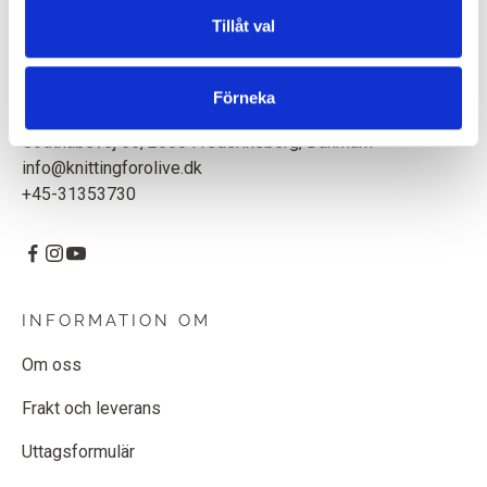
baserade i Köpenhamn, Danmark.
Tillåt val
Knitting for Olive ApS
CVR: 39685000
Förneka
Godthåbsvej 55, 2000 Frederiksberg, Danmark
info@knittingforolive.dk
+45-31353730
INFORMATION OM
Om oss
Frakt och leverans
Uttagsformulär