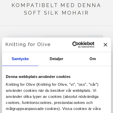
KOMPATIBELT MED DENNA
SOFT SILK MOHAIR
Samtycke
Detaljer
Om
Denna webbplats använder cookies
Knitting for Olive (Knitting for Olive, ”vi”, ”oss”, ”vår”) 
KNITTING FOR OLIVE
KNITTING FOR OLIVE
använder cookies när du besöker vår webbplats. Vi 
MERINO - DUSTY
MERINO - DUSTY DOVE
använder olika typer av cookies (absolut nödvändiga 
PETROLEUM BLUE
BLUE
cookies, funktionscookies, prestandacookies och 
SALE PRICE
SALE PRICE
€8,60
€8,60
målgruppsanpassade cookies). Vissa cookies är våra 