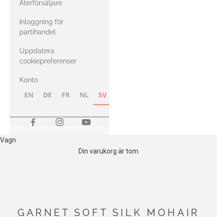
Återförsäljare
med Heavy
Inloggning för
Merino
partihandel
Uppdatera
cookiepreferenser
Konto
EN
DE
FR
NL
SV
NB
FI
Vagn
Din varukorg är tom
GARNET SOFT SILK MOHAIR