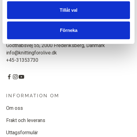
högkvalitativt garn med respekt för djur och miljö. Vi är
baserade i Köpenhamn, Danmark.
Tillåt val
Knitting for Olive ApS
Förneka
CVR: 39685000
Godthåbsvej 55, 2000 Frederiksberg, Danmark
info@knittingforolive.dk
+45-31353730
INFORMATION OM
Om oss
Frakt och leverans
Uttagsformulär