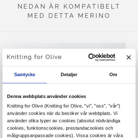
NEDAN ÄR KOMPATIBELT
MED DETTA MERINO
Samtycke
Detaljer
Om
Denna webbplats använder cookies
Knitting for Olive (Knitting for Olive, ”vi”, ”oss”, ”vår”) 
KNITTING FOR OLIVE
KNITTING FOR OLIVE
använder cookies när du besöker vår webbplats. Vi 
SOFT SILK MOHAIR -
SOFT SILK MOHAIR -
CLARET
FOREST BERRY
använder olika typer av cookies (absolut nödvändiga 
SALE PRICE
SALE PRICE
€10,10
€10,10
cookies, funktionscookies, prestandacookies och 
målgruppsanpassade cookies). Vissa cookies är våra 