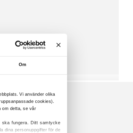
Om
ebbplats. Vi använder olika 
ruppsanpassade cookies). 
Vissa cookies är våra egna, medan andra placeras av tredjepartstjänster. För mer information om detta, se vår 
 ska fungera. Ditt samtycke 
a dina personuppgifter för de 
R