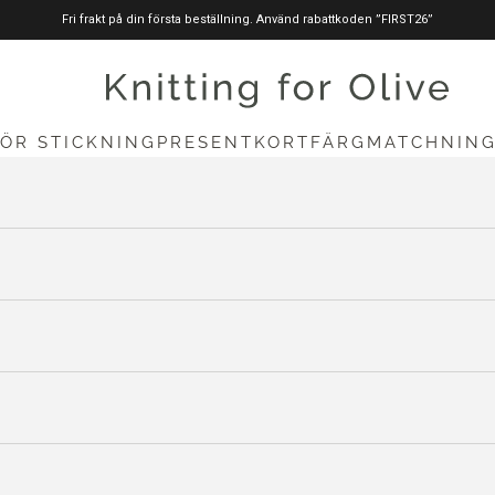
Fri frakt på din första beställning. Använd rabattkoden ”FIRST26”
stickningförolive.com
FÖR STICKNING
PRESENTKORT
FÄRGMATCHNIN