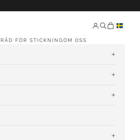
Öppna konto-sida
Öppen sökning
Öppna vagnen
G
RÅD FÖR STICKNING
OM OSS