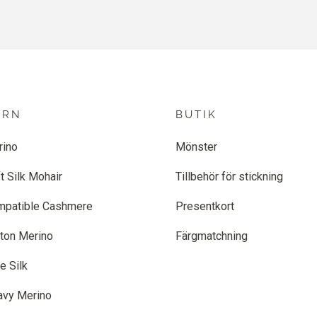
ARN
BUTIK
rino
Mönster
t Silk Mohair
Tillbehör för stickning
mpatible Cashmere
Presentkort
ton Merino
Färgmatchning
e Silk
avy Merino