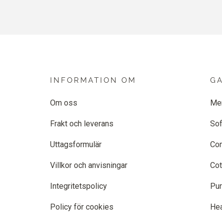
INFORMATION OM
G
Om oss
Me
Frakt och leverans
Sof
Uttagsformulär
Co
Villkor och anvisningar
Cot
Integritetspolicy
Pur
Policy för cookies
He