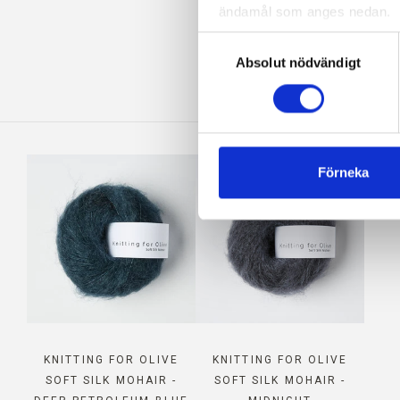
ändamål som anges nedan.
K
Du kan när som helst ändra e
Val
blockerar och raderar cookie
Absolut nödvändigt
av
samtycke
Förneka
KNITTING FOR OLIVE
KNITTING FOR OLIVE
SOFT SILK MOHAIR -
SOFT SILK MOHAIR -