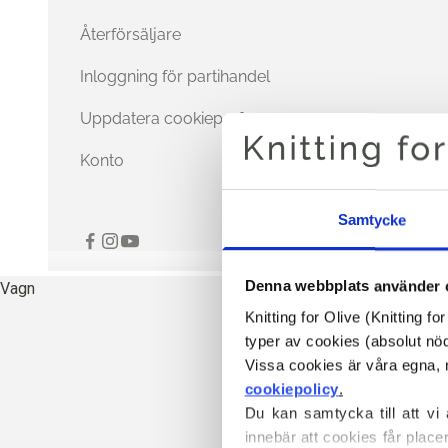
Återförsäljare
Inloggning för partihandel
Uppdatera cookiepreferenser
Konto
Samtycke
Denna webbplats använder 
Vagn
Knitting for Olive (Knitting f
typer av cookies (absolut n
cookiepolicy
.
Du kan samtycka till att vi
innebär att cookies får place