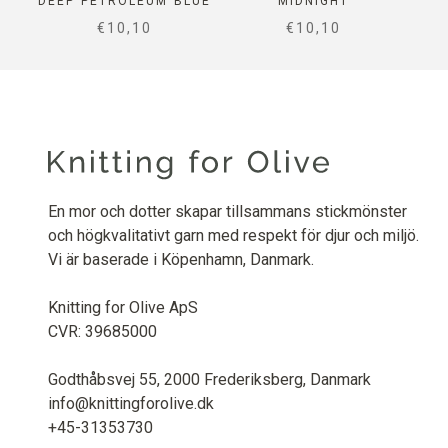
DEEP PETROLEUM BLUE
MIDNIGHT
SALE PRICE
SALE PRICE
€10,10
€10,10
En mor och dotter skapar tillsammans stickmönster
och högkvalitativt garn med respekt för djur och miljö.
Vi är baserade i Köpenhamn, Danmark.
Knitting for Olive ApS
CVR: 39685000
Godthåbsvej 55, 2000 Frederiksberg, Danmark
info@knittingforolive.dk
+45-31353730