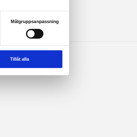
VY
 hittar information om hur du 
Målgruppsanpassning
Tillåt alla