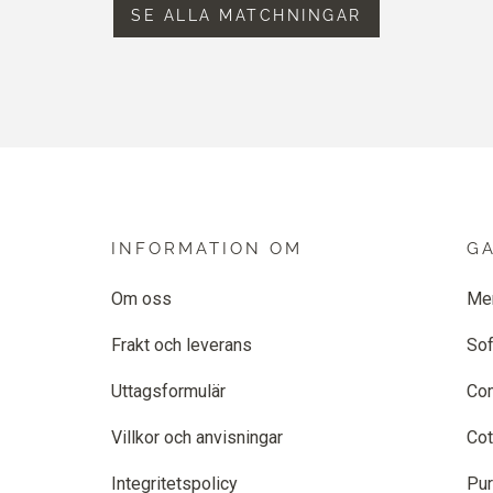
SE ALLA MATCHNINGAR
INFORMATION OM
G
Om oss
Me
Frakt och leverans
Sof
Uttagsformulär
Co
Villkor och anvisningar
Cot
Integritetspolicy
Pur