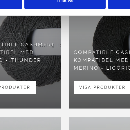
Tillåt val
TIBLE CASHMERE
TIBEL MED
COMPATIBLE CA
O - THUNDER
KOMPATIBEL MED
D
MERINO - LICORI
 PRODUKTER
VISA PRODUKTER