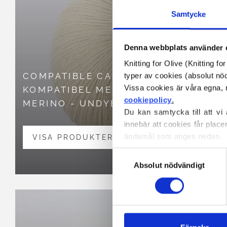
Samtycke
Denna webbplats använder 
Knitting for Olive (Knitting f
COMPATIBLE CASHMERE
COMPA
typer av cookies (absolut n
KOMPATIBEL MED
KOMPA
cookiepolicy
.
MERINO - UNDYED
MERIN
Du kan samtycka till att vi
innebär att cookies får place
ändamål som anges nedan.
VISA PRODUKTER
VISA
Du kan när som helst ändra e
Val
blockerar och raderar cookie
Absolut nödvändigt
av
samtycke