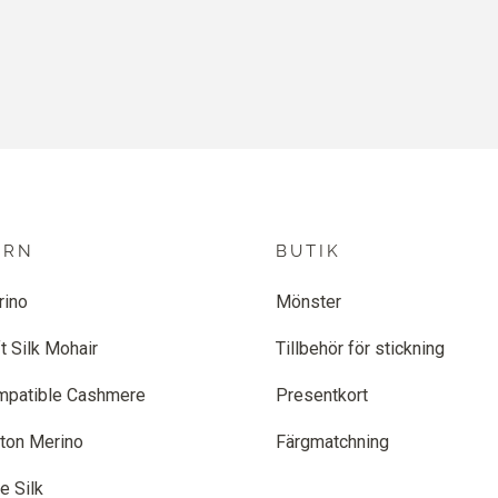
ARN
BUTIK
rino
Mönster
t Silk Mohair
Tillbehör för stickning
mpatible Cashmere
Presentkort
ton Merino
Färgmatchning
e Silk