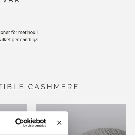
ner för merinoull,
ilket ger oändliga
TIBLE CASHMERE