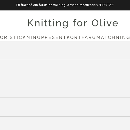
Fri frakt på din första beställning. Använd rabattkoden ”FIRST26”
stickningförolive.com
FÖR STICKNING
PRESENTKORT
FÄRGMATCHNIN