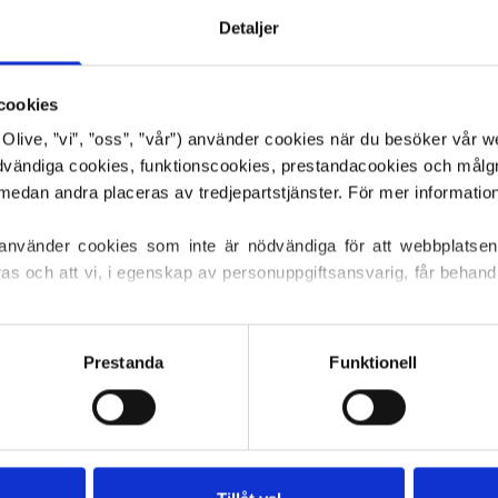
Detaljer
cookies
or Olive, ”vi”, ”oss”, ”vår”) använder cookies när du besöker vår w
TIBLE CASHMERE
COMPATIBLE CA
ödvändiga cookies, funktionscookies, prestandacookies och målg
TIBEL MED
KOMPATIBEL MED
O - CREAM
MERINO - LIMES
 använder cookies som inte är nödvändiga för att webbplatsen
ras och att vi, i egenskap av personuppgiftsansvarig, får behandl
 PRODUKTER
VISA PRODUKTER
ller återkalla ditt samtycke via vår 
cookiepolicy
, där du också
s.
Prestanda
Funktionell