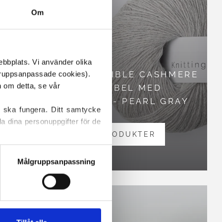
Om
ebbplats. Vi använder olika 
SHMERE
COMPATIBLE CASHMERE
ruppsanpassade cookies). 
Vissa cookies är våra egna, medan andra placeras av tredjepartstjänster. För mer information om detta, se vår 
KOMPATIBEL MED
TONE
MERINO - PEARL GRAY
 ska fungera. Ditt samtycke 
a dina personuppgifter för de 
VISA PRODUKTER
 hittar information om hur du 
Målgruppsanpassning