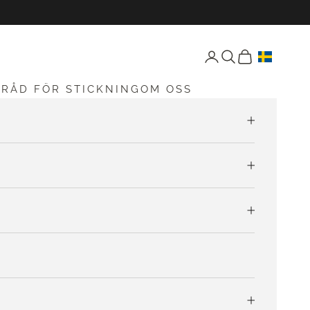
Öppna konto-sida
Öppen sökning
Öppna vagnen
G
RÅD FÖR STICKNING
OM OSS