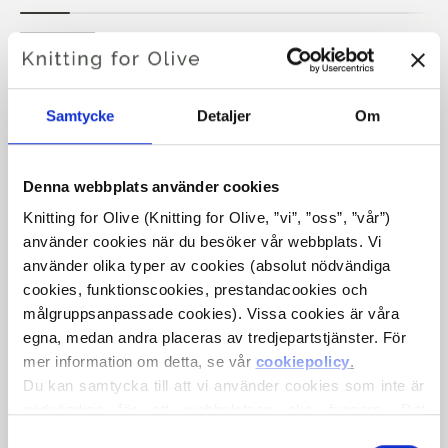
BJØRK SWEATER
Samtycke
Detaljer
Om
€6,60
Denna webbplats använder cookies
Knitting for Olive (Knitting for Olive, ”vi”, ”oss”, ”vår”) 
SPRÅKET
VÄLJ SPRÅK
använder cookies när du besöker vår webbplats. Vi 
använder olika typer av cookies (absolut nödvändiga 
cookies, funktionscookies, prestandacookies och 
Köp av garn?
målgruppsanpassade cookies). Vissa cookies är våra 
egna, medan andra placeras av tredjepartstjänster. För 
mer information om detta, se vår 
cookiepolicy
.
JAG SKULLE VILJA KÖPA GARN TILL MÖNSTRET
Du kan samtycka till att vi använder cookies som inte är 
nödvändiga för att webbplatsen ska fungera. Ditt 
XS
S
M
L
XL
samtycke innebär att cookies får placeras och att vi, i 
Val
LÄGG TILL I VARUKORGEN