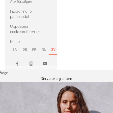
Återförsäljare
med Heavy
Inloggning för
Merino
partihandel
Uppdatera
cookiepreferenser
Konto
EN
DE
FR
NL
SV
NB
FI
Vagn
Din varukorg är tom