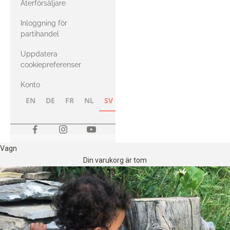
Återförsäljare
med Heavy
Inloggning för
Merino
partihandel
Uppdatera
cookiepreferenser
Konto
EN
DE
FR
NL
SV
NB
FI
Vagn
Din varukorg är tom