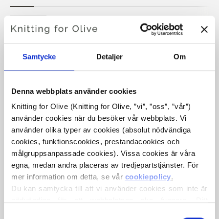
BOHEMIAN RUFFLE TOP
Samtycke
Detaljer
Om
€6,60
Denna webbplats använder cookies
Knitting for Olive (Knitting for Olive, ”vi”, ”oss”, ”vår”) 
SPRÅKET
VÄLJ SPRÅK
använder cookies när du besöker vår webbplats. Vi 
använder olika typer av cookies (absolut nödvändiga 
cookies, funktionscookies, prestandacookies och 
Köp av garn?
målgruppsanpassade cookies). Vissa cookies är våra 
egna, medan andra placeras av tredjepartstjänster. För 
mer information om detta, se vår 
cookiepolicy
.
JAG SKULLE VILJA KÖPA GARN TILL MÖNSTRET
Du kan samtycka till att vi använder cookies som inte är 
nödvändiga för att webbplatsen ska fungera. Ditt 
6-9 MÅNADER
12-18 MÅNADER
2 ÅR
samtycke innebär att cookies får placeras och att vi, i 
Val
LÄGG TILL I VARUKORGEN