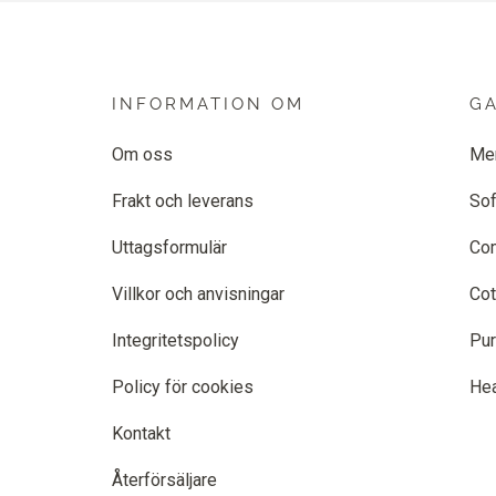
INFORMATION OM
G
Om oss
Me
Frakt och leverans
Sof
Uttagsformulär
Co
Villkor och anvisningar
Cot
Integritetspolicy
Pur
Policy för cookies
He
Kontakt
Återförsäljare