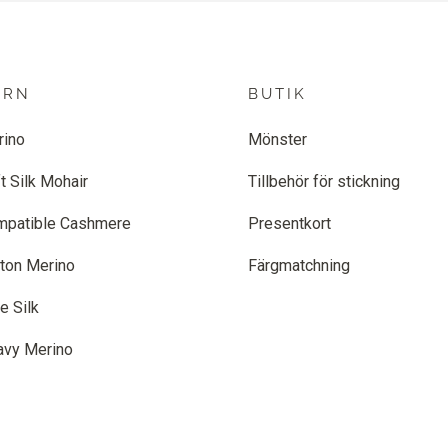
ARN
BUTIK
rino
Mönster
t Silk Mohair
Tillbehör för stickning
mpatible Cashmere
Presentkort
ton Merino
Färgmatchning
e Silk
avy Merino