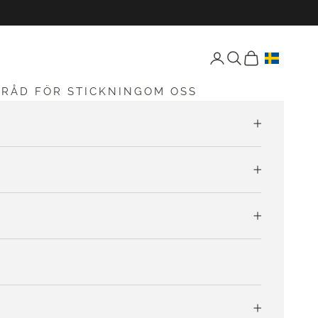
Öppna konto-sida
Öppen sökning
Öppna vagnen
G
RÅD FÖR STICKNING
OM OSS