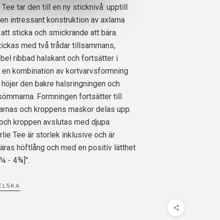
Tee tar den till en ny sticknivå: upptill
O
n intressant konstruktion av axlarna
LUE
3
ST.
26
EURO
att sticka och smickrande att bära.
tickas med två trådar tillsammans,
SILK MOHAIR
el ribbad halskant och fortsätter i
BLUE
4
ST.
40
EURO
 en kombination av kortvarvsformning
höjer den bakre halsringningen och
ömmarna. Formningen fortsätter till
marnas och kroppens maskor delas upp.
 och kroppen avslutas med djupa
rlie Tee är storlek inklusive och är
bäras höftlång och med en positiv lätthet
¼ - 4¾]".
ELSKA