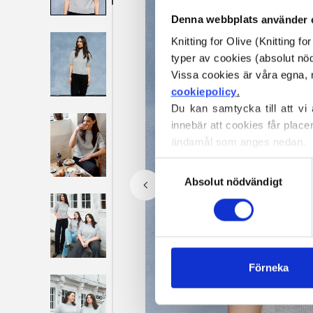
Denna webbplats använder 
Knitting for Olive (Knitting f
typer av cookies (absolut n
cookiepolicy
.
Du kan samtycka till att vi
innebär att cookies får place
ändamål som anges nedan.
Du kan när som helst ändra e
Val
blockerar och raderar cookie
Absolut nödvändigt
av
samtycke
Förneka