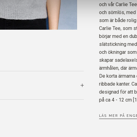
samma dag!
och vår Carlie Tee 
MERIN
och sömlös, med e
ICE B
som är både rolig 
Carlie Tee, som s
SOFT 
börjar med en dubb
SOFT 
slätstickning med
och ökningar som 
skapar sadelaxels
ärmhålen, där är
De korta ärmarna
ribbade kanter. Ca
designad för att 
på ca 4 - 12 cm [1
LÄS MER PÅ ENG