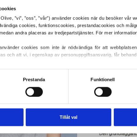
€6,60
cookies
or Olive, ”vi”, ”oss”, ”vår”) använder cookies när du besöker vår w
ödvändiga cookies, funktionscookies, prestandacookies och målg
SPRÅKET
 använder cookies som inte är nödvändiga för att webbplatsen
ras och att vi, i egenskap av personuppgiftsansvarig, får behandl
Köp av garn?
ller återkalla ditt samtycke via vår 
cookiepolicy
, där du också
s.
JAG SKULL
Prestanda
Funktionell
MÖNSTRE
XS
S
LÄG
Handla för ytte
Tillåt val
4XL
5XL
EU!
Beställningar s
Den grundläggande