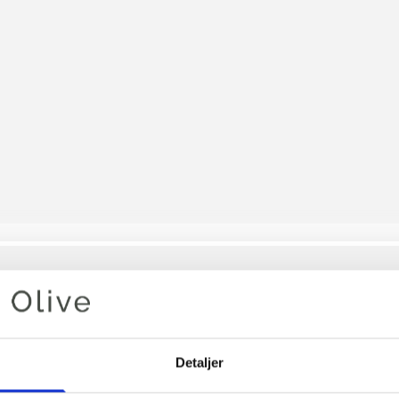
Din varukorg är tom
CARLIE 
Detaljer