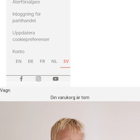
Återförsäljare
med Heavy
Inloggning för
Merino
partihandel
Uppdatera
cookiepreferenser
Konto
EN
DE
FR
NL
SV
NB
FI
Vagn
Din varukorg är tom