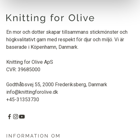
MERINO
DARK MOOSE
1
ST.
9
EURO
En mor och dotter skapar tillsammans stickmönster och
högkvalitativt garn med respekt för djur och miljö. Vi är
SOFT SILK MOHAIR
baserade i Köpenhamn, Danmark.
DARK MOOSE
1
ST.
10
EURO
Knitting for Olive ApS
CVR: 39685000
Godthåbsvej 55, 2000 Frederiksberg, Danmark
info@knittingforolive.dk
+45-31353730
INFORMATION OM