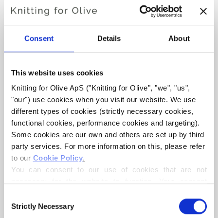
JULMORGON-TRÖJA
Consent
Details
About
€6,60
This website uses cookies
Knitting for Olive ApS ("Knitting for Olive", "we", "us", 
"our") use cookies when you visit our website. We use 
SPRÅKET
VÄLJ SPRÅK
different types of cookies (strictly necessary cookies, 
functional cookies, performance cookies and targeting). 
Some cookies are our own and others are set up by third 
party services. For more information on this, please refer 
Köp av garn?
to our 
Cookie Policy
.
You can consent to our use of cookies that are not 
JAG SKULLE VILJA KÖPA GARN TILL MÖNSTRET
necessary for the website to function. Your consent 
means that cookies can be placed, and that we, as data 
Consent
controller, may process your personal data for the 
Strictly Necessary
Selection
1 ÅR
2 ÅR
4 ÅR
6 ÅR
8 ÅR
purposes stated below.