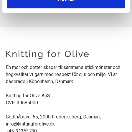
INFORMATION OM PRODUKTEN
En mor och dotter skapar tillsammans stickmönster och
högkvalitativt garn med respekt för djur och miljö. Vi är
baserade i Köpenhamn, Danmark.
Knitting for Olive ApS
CVR: 39685000
Godthåbsvej 55, 2000 Frederiksberg, Danmark
info@knittingforolive.dk
+45-31353730