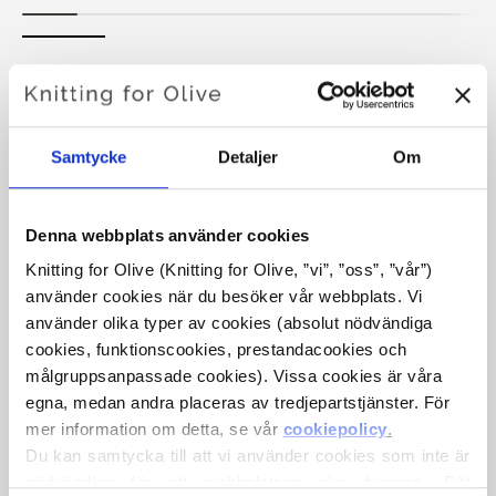
COLOR RAIN SWEATER
€6
Samtycke
Detaljer
Om
Denna webbplats använder cookies
SPRÅKET
VÄLJ SPRÅK
Knitting for Olive (Knitting for Olive, ”vi”, ”oss”, ”vår”) 
använder cookies när du besöker vår webbplats. Vi 
använder olika typer av cookies (absolut nödvändiga 
Köp av garn?
cookies, funktionscookies, prestandacookies och 
målgruppsanpassade cookies). Vissa cookies är våra 
egna, medan andra placeras av tredjepartstjänster. För 
JAG SKULLE VILJA KÖPA GARN TILL MÖNSTRET
mer information om detta, se vår 
cookiepolicy
.
Du kan samtycka till att vi använder cookies som inte är 
S
M
L
XL
nödvändiga för att webbplatsen ska fungera. Ditt 
LÄGG TILL I VARUKORGEN