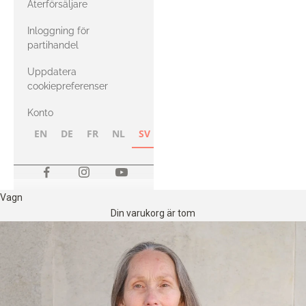
Återförsäljare
med Heavy
Inloggning för
Merino
partihandel
Uppdatera
cookiepreferenser
Konto
EN
DE
FR
NL
SV
NB
FI
Vagn
Din varukorg är tom