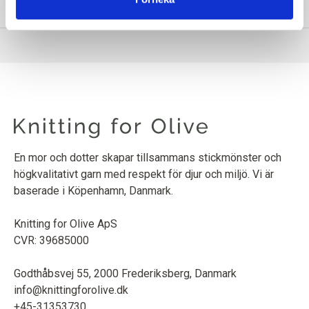
INFORMATION OM PRODUKTEN
En mor och dotter skapar tillsammans stickmönster och
högkvalitativt garn med respekt för djur och miljö. Vi är
baserade i Köpenhamn, Danmark.
Knitting for Olive ApS
CVR: 39685000
Godthåbsvej 55, 2000 Frederiksberg, Danmark
info@knittingforolive.dk
+45-31353730