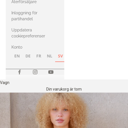
Återförsäljare
med Heavy
Inloggning för
Merino
partihandel
Uppdatera
cookiepreferenser
Konto
EN
DE
FR
NL
SV
NB
FI
Vagn
Din varukorg är tom