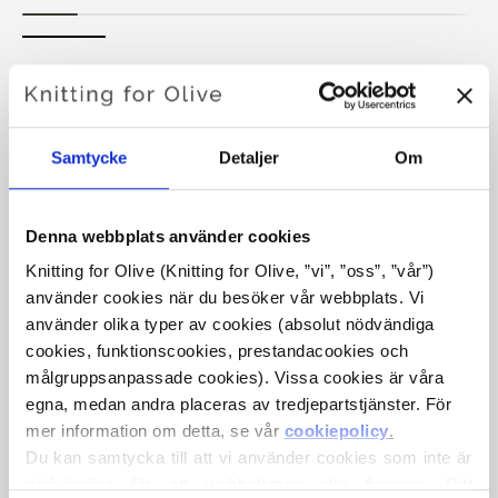
DAISY SWEATER
€6,60
Samtycke
Detaljer
Om
Denna webbplats använder cookies
SPRÅKET
VÄLJ SPRÅK
Knitting for Olive (Knitting for Olive, ”vi”, ”oss”, ”vår”) 
använder cookies när du besöker vår webbplats. Vi 
använder olika typer av cookies (absolut nödvändiga 
Köp av garn?
cookies, funktionscookies, prestandacookies och 
målgruppsanpassade cookies). Vissa cookies är våra 
egna, medan andra placeras av tredjepartstjänster. För 
JAG SKULLE VILJA KÖPA GARN TILL MÖNSTRET
mer information om detta, se vår 
cookiepolicy
.
Du kan samtycka till att vi använder cookies som inte är 
XS
S
M
L
XL
2XL
3XL
nödvändiga för att webbplatsen ska fungera. Ditt 
LÄGG TILL I VARUKORGEN