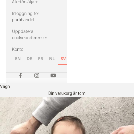
Återförsäljare
med Heavy
Inloggning för
Merino
partihandel
Uppdatera
cookiepreferenser
Konto
EN
DE
FR
NL
SV
NB
FI
Vagn
Din varukorg är tom