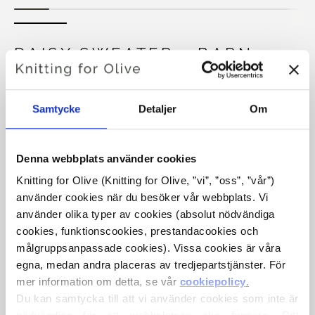
DAISY SWEATER - BARN
€6,60
Samtycke
Detaljer
Om
SPRÅKET
VÄLJ SPRÅK
Denna webbplats använder cookies
Knitting for Olive (Knitting for Olive, ”vi”, ”oss”, ”vår”) 
använder cookies när du besöker vår webbplats. Vi 
använder olika typer av cookies (absolut nödvändiga 
Köp av garn?
cookies, funktionscookies, prestandacookies och 
målgruppsanpassade cookies). Vissa cookies är våra 
JAG SKULLE VILJA KÖPA GARN TILL MÖNSTRET
egna, medan andra placeras av tredjepartstjänster. För 
mer information om detta, se vår 
cookiepolicy
.
Du kan samtycka till att vi använder cookies som inte är 
12 MÅNADER
18 MÅNADER
2 ÅR
LÄGG TILL I VARUKORGEN