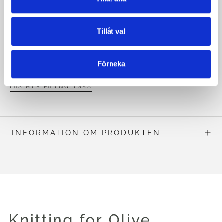
utformad med negativ lätthet. För att välja rätt storlek, titta
på måtten "för att passa bröstomfång" på föregående
Tillåt val
sida. Om ditt faktiska bröstomfång är t.ex. 98 cm [38½"],
bör du välja att sticka storlek M för att uppnå den avsedda
passformen.
Förneka
LÄS MER PÅ ENGELSKA
INFORMATION OM PRODUKTEN