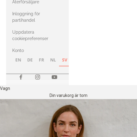
Återförsäljare
med Heavy
Inloggning för
Merino
partihandel
Uppdatera
cookiepreferenser
Konto
EN
DE
FR
NL
SV
NB
FI
Vagn
Din varukorg är tom