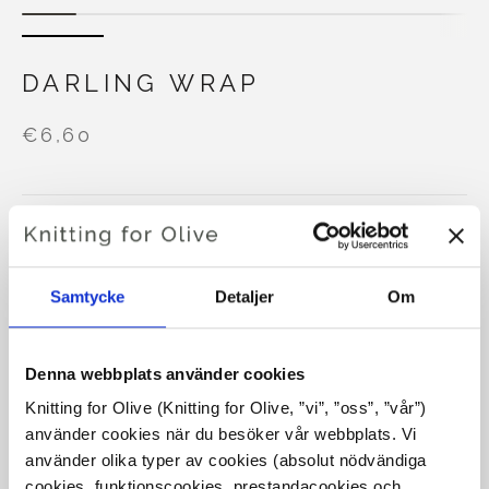
DARLING WRAP
€6,60
SPRÅKET
VÄLJ SPRÅK
Samtycke
Detaljer
Om
Köp av garn?
Denna webbplats använder cookies
JAG SKULLE VILJA KÖPA GARN TILL MÖNSTRET
Knitting for Olive (Knitting for Olive, ”vi”, ”oss”, ”vår”) 
använder cookies när du besöker vår webbplats. Vi 
använder olika typer av cookies (absolut nödvändiga 
XS
S
M
L
XL
2XL
3XL
LÄGG TILL I VARUKORGEN
cookies, funktionscookies, prestandacookies och 