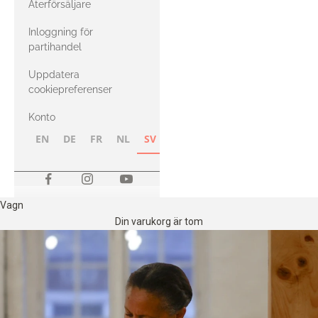
Återförsäljare
med Heavy
Inloggning för
Merino
partihandel
Uppdatera
cookiepreferenser
Konto
EN
DE
FR
NL
SV
NB
FI
Vagn
Din varukorg är tom