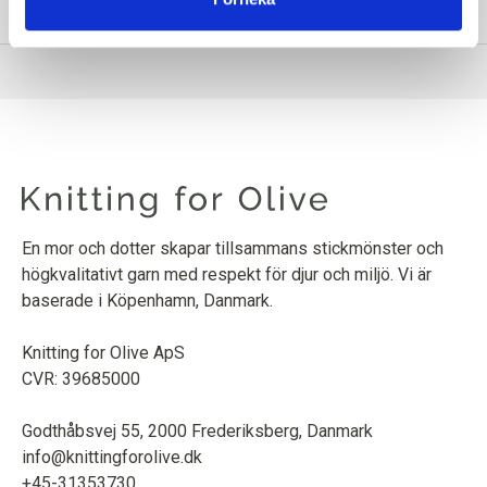
INFORMATION OM PRODUKTEN
En mor och dotter skapar tillsammans stickmönster och
högkvalitativt garn med respekt för djur och miljö. Vi är
baserade i Köpenhamn, Danmark.
Knitting for Olive ApS
CVR: 39685000
Godthåbsvej 55, 2000 Frederiksberg, Danmark
info@knittingforolive.dk
+45-31353730