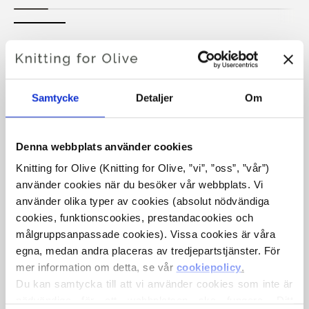
ELVIRA PONCHO
€6,60
Samtycke
Detaljer
Om
Denna webbplats använder cookies
SPRÅKET
VÄLJ SPRÅK
Knitting for Olive (Knitting for Olive, ”vi”, ”oss”, ”vår”) 
använder cookies när du besöker vår webbplats. Vi 
använder olika typer av cookies (absolut nödvändiga 
Köp av garn?
cookies, funktionscookies, prestandacookies och 
målgruppsanpassade cookies). Vissa cookies är våra 
egna, medan andra placeras av tredjepartstjänster. För 
JAG SKULLE VILJA KÖPA GARN TILL MÖNSTRET
mer information om detta, se vår 
cookiepolicy
.
Du kan samtycka till att vi använder cookies som inte är 
XS
S
M
L
XL-2XL
2XL-4XL
nödvändiga för att webbplatsen ska fungera. Ditt 
LÄGG TILL I VARUKORGEN