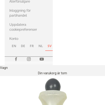
Återförsäljare
med Heavy
Inloggning för
Merino
partihandel
Uppdatera
cookiepreferenser
Konto
EN
DE
FR
NL
SV
NB
FI
Vagn
Din varukorg är tom