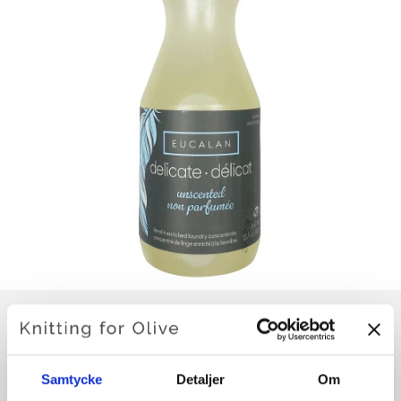
EUCALAN ULLTVÅL 100 ML
Samtycke
Detaljer
Om