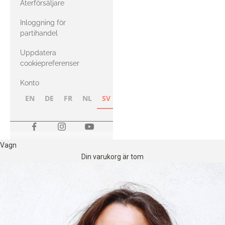
Återförsäljare
med Heavy
Inloggning för
Merino
partihandel
Uppdatera
cookiepreferenser
Konto
EN
DE
FR
NL
SV
NB
FI
Vagn
Din varukorg är tom