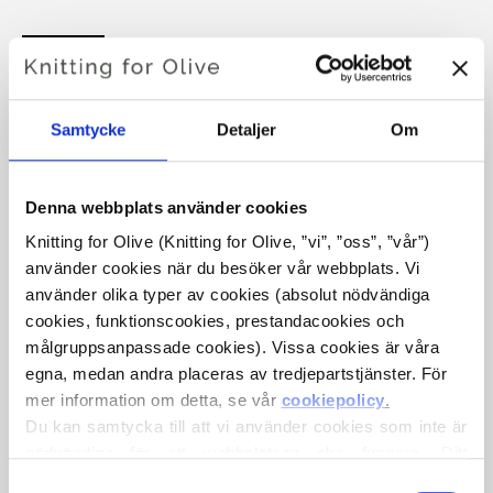
FERN COLLAR
Samtycke
Detaljer
Om
€4,20
Denna webbplats använder cookies
Knitting for Olive (Knitting for Olive, ”vi”, ”oss”, ”vår”) 
SPRÅKET
VÄLJ SPRÅK
använder cookies när du besöker vår webbplats. Vi 
använder olika typer av cookies (absolut nödvändiga 
cookies, funktionscookies, prestandacookies och 
Köp av garn?
målgruppsanpassade cookies). Vissa cookies är våra 
egna, medan andra placeras av tredjepartstjänster. För 
mer information om detta, se vår 
cookiepolicy
.
JAG SKULLE VILJA KÖPA GARN TILL MÖNSTRET
Du kan samtycka till att vi använder cookies som inte är 
nödvändiga för att webbplatsen ska fungera. Ditt 
samtycke innebär att cookies får placeras och att vi, i 
XS-S
M-XL
2XL-5XL
Val