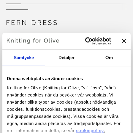
FERN DRESS
€6,60
Samtycke
Detaljer
Om
SPRÅKET
VÄLJ SPRÅK
Denna webbplats använder cookies
Knitting for Olive (Knitting for Olive, ”vi”, ”oss”, ”vår”) 
Köp av garn?
använder cookies när du besöker vår webbplats. Vi 
använder olika typer av cookies (absolut nödvändiga 
JAG SKULLE VILJA KÖPA GARN TILL MÖNSTRET
cookies, funktionscookies, prestandacookies och 
målgruppsanpassade cookies). Vissa cookies är våra 
egna, medan andra placeras av tredjepartstjänster. För 
6 MÅNADER
12 MÅNADER
2 ÅR
mer information om detta, se vår 
cookiepolicy
.
LÄGG TILL I VARUKORGEN