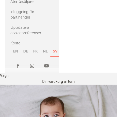
Återförsäljare
med Heavy
Inloggning för
Merino
partihandel
Uppdatera
cookiepreferenser
Konto
EN
DE
FR
NL
SV
NB
FI
Vagn
Din varukorg är tom