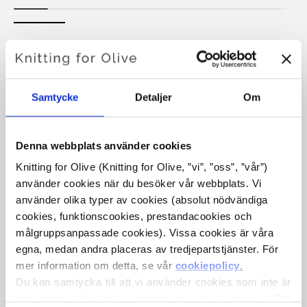
HOLLY DRESS
€6,60
Samtycke
Detaljer
Om
Denna webbplats använder cookies
SPRÅKET
VÄLJ SPRÅK
Knitting for Olive (Knitting for Olive, ”vi”, ”oss”, ”vår”) 
använder cookies när du besöker vår webbplats. Vi 
använder olika typer av cookies (absolut nödvändiga 
Köp av garn?
cookies, funktionscookies, prestandacookies och 
målgruppsanpassade cookies). Vissa cookies är våra 
egna, medan andra placeras av tredjepartstjänster. För 
JAG SKULLE VILJA KÖPA GARN TILL MÖNSTRET
mer information om detta, se vår 
cookiepolicy
.
Du kan samtycka till att vi använder cookies som inte är 
6 MÅNADER
9 MÅNADER
nödvändiga för att webbplatsen ska fungera. Ditt 
LÄGG TILL I VARUKORGEN