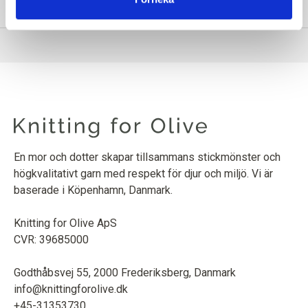
INFORMATION OM PRODUKTEN
En mor och dotter skapar tillsammans stickmönster och
högkvalitativt garn med respekt för djur och miljö. Vi är
baserade i Köpenhamn, Danmark.
Knitting for Olive ApS
CVR: 39685000
Godthåbsvej 55, 2000 Frederiksberg, Danmark
info@knittingforolive.dk
+45-31353730