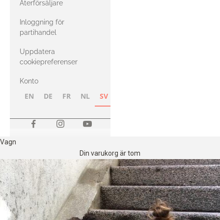
Återförsäljare
med Heavy
Inloggning för
Merino
partihandel
Uppdatera
cookiepreferenser
Konto
EN
DE
FR
NL
SV
NB
FI
Vagn
Din varukorg är tom