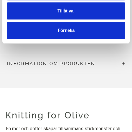
Karl Johan Sweater är size inclusive och tröjan är
Tillåt val
designad för att bäras med en positiv lätthet på ca 0 - 10
cm [0 - 4]".
Förneka
LÄS MER PÅ ENGELSKA
INFORMATION OM PRODUKTEN
En mor och dotter skapar tillsammans stickmönster och