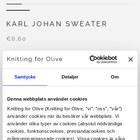
KARL JOHAN SWEATER
€6,60
SPRÅKET
VÄLJ SPRÅK
Samtycke
Detaljer
Om
Köp av garn?
Denna webbplats använder cookies
Knitting for Olive (Knitting for Olive, ”vi”, ”oss”, ”vår”) 
JAG SKULLE VILJA KÖPA GARN TILL MÖNSTRET
använder cookies när du besöker vår webbplats. Vi 
använder olika typer av cookies (absolut nödvändiga 
cookies, funktionscookies, prestandacookies och 
XS
S
M
L
XL
2XL
3XL
målgruppsanpassade cookies). Vissa cookies är våra 
LÄGG TILL I VARUKORGEN