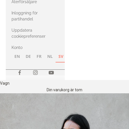
Återförsäljare
med Heavy
Inloggning för
Merino
partihandel
Uppdatera
cookiepreferenser
Konto
EN
DE
FR
NL
SV
NB
FI
Vagn
Din varukorg är tom