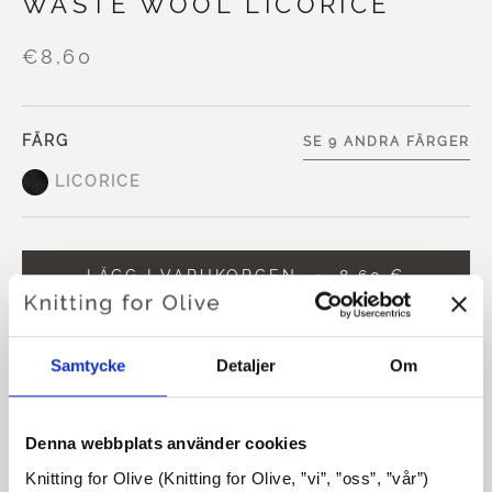
WASTE WOOL LICORICE
€8,60
FÄRG
SE 9 ANDRA FÄRGER
LICORICE
LÄGG I VARUKORGEN
8,60 €
Handla för ytterligare
100,00 €
och få gratis frakt inom
EU!
Samtycke
Detaljer
Om
Beställningar som görs före kl. 13.00 CET skickas
samma dag
Denna webbplats använder cookies
Vår No Waste Wool är tillverkad av återvunnen ull och 50%
Knitting for Olive (Knitting for Olive, ”vi”, ”oss”, ”vår”) 