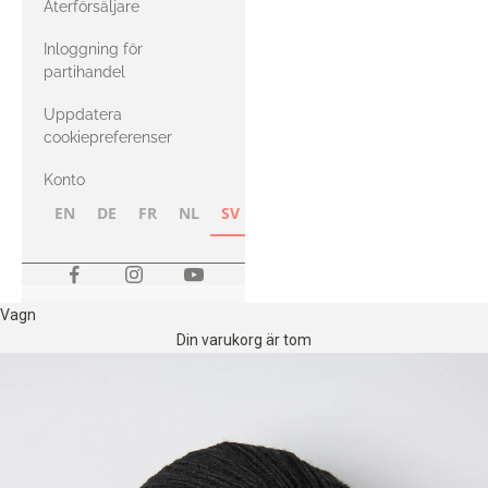
Återförsäljare
med Heavy
Inloggning för
Merino
partihandel
Uppdatera
cookiepreferenser
Konto
EN
DE
FR
NL
SV
NB
FI
Vagn
Din varukorg är tom