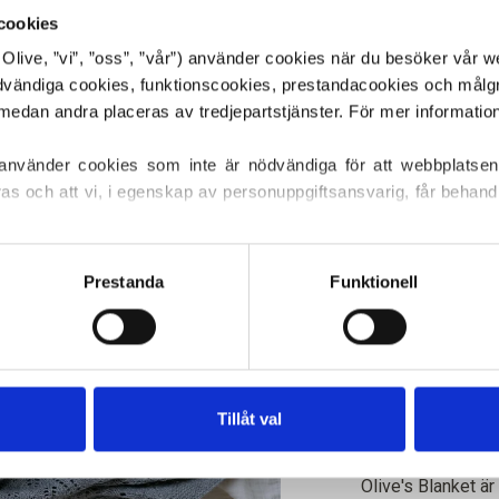
€4,20
cookies
or Olive, ”vi”, ”oss”, ”vår”) använder cookies när du besöker vår w
ödvändiga cookies, funktionscookies, prestandacookies och målg
SPRÅKET
 använder cookies som inte är nödvändiga för att webbplatsen
ras och att vi, i egenskap av personuppgiftsansvarig, får behandl
Köp av garn?
ller återkalla ditt samtycke via vår 
cookiepolicy
, där du också
s.
Prestanda
Funktionell
JAG SKULL
MÖNSTRE
EN STORLEK
LÄG
Handla för ytte
Tillåt val
EU!
Beställningar s
MERIN
Olive's Blanket är 
DAMMI