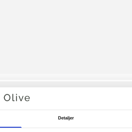
Din varukorg är tom
Detaljer
OLIVE'S