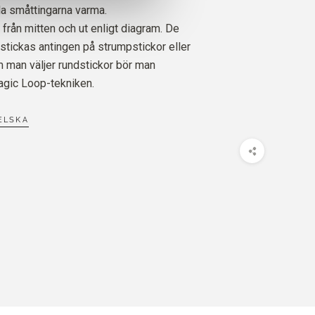
lla småttingarna varma.
t från mitten och ut enligt diagram. De
 stickas antingen på strumpstickor eller
m man väljer rundstickor bör man
agic Loop-tekniken.
ELSKA