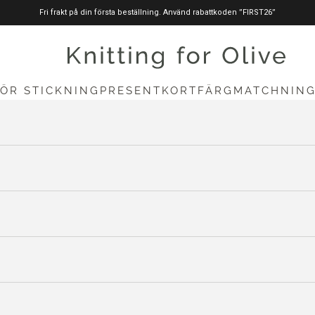
Fri frakt på din första beställning. Använd rabattkoden ”FIRST26”
stickningförolive.com
FÖR STICKNING
PRESENTKORT
FÄRGMATCHNIN