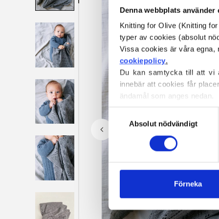
Denna webbplats använder 
Knitting for Olive (Knitting f
typer av cookies (absolut n
cookiepolicy
.
Du kan samtycka till att vi
innebär att cookies får place
ändamål som anges nedan.
Du kan när som helst ändra e
Val
blockerar och raderar cookie
Absolut nödvändigt
av
samtycke
Förneka