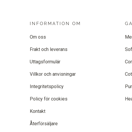
INFORMATION OM
G
Om oss
Me
Frakt och leverans
Sof
Uttagsformulär
Co
Villkor och anvisningar
Cot
Integritetspolicy
Pur
Policy för cookies
He
Kontakt
Återförsäljare