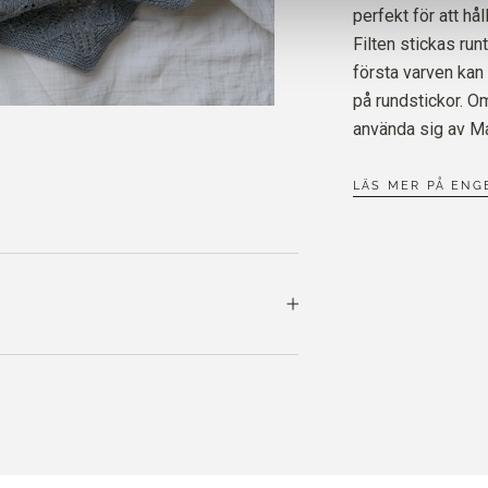
samma dag!
perfekt för att hå
Filten stickas run
första varven kan
på rundstickor. O
använda sig av M
LÄS MER PÅ ENG