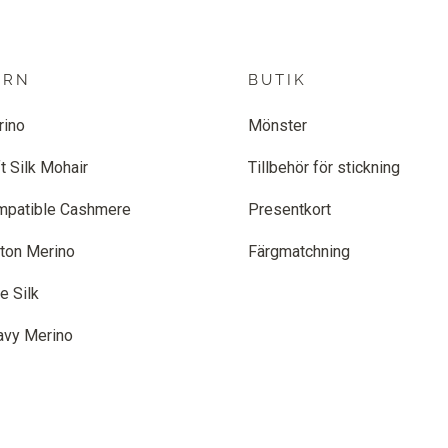
ARN
BUTIK
rino
Mönster
t Silk Mohair
Tillbehör för stickning
mpatible Cashmere
Presentkort
ton Merino
Färgmatchning
e Silk
avy Merino