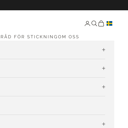
Öppna konto-sida
Öppen sökning
Öppna vagnen
G
RÅD FÖR STICKNING
OM OSS