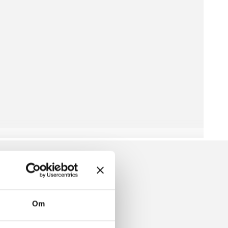
Om
 BLANKET