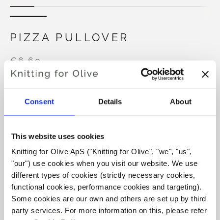
PIZZA PULLOVER
€6,60
Consent
Details
About
SPRÅKET
VÄLJ SPRÅK
This website uses cookies
Knitting for Olive ApS ("Knitting for Olive", "we", "us", 
Köp av garn?
"our") use cookies when you visit our website. We use 
different types of cookies (strictly necessary cookies, 
JAG SKULLE VILJA KÖPA GARN TILL MÖNSTRET
functional cookies, performance cookies and targeting). 
Some cookies are our own and others are set up by third 
party services. For more information on this, please refer 
1 ÅR
2 ÅR
4 ÅR
6 ÅR
8 ÅR
LÄGG TILL I VARUKORGEN