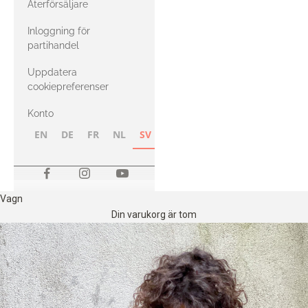
Återförsäljare
med Heavy
Inloggning för
Merino
partihandel
Uppdatera
cookiepreferenser
Konto
EN
DE
FR
NL
SV
NB
FI
Vagn
Din varukorg är tom