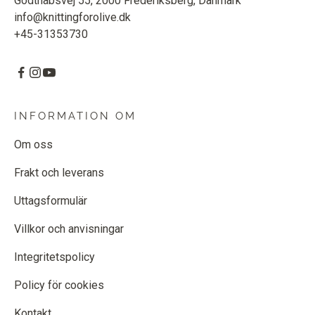
Godthåbsvej 55, 2000 Frederiksberg, Danmark
info@knittingforolive.dk
+45-31353730
INFORMATION OM
Om oss
Frakt och leverans
Uttagsformulär
Villkor och anvisningar
Integritetspolicy
Policy för cookies
Kontakt