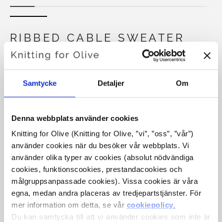
RIBBED CABLE SWEATER
€6,60
Samtycke
Detaljer
Om
SPRÅKET
VÄLJ SPRÅK
Denna webbplats använder cookies
Knitting for Olive (Knitting for Olive, ”vi”, ”oss”, ”vår”) 
använder cookies när du besöker vår webbplats. Vi 
Köp av garn?
använder olika typer av cookies (absolut nödvändiga 
cookies, funktionscookies, prestandacookies och 
målgruppsanpassade cookies). Vissa cookies är våra 
JAG SKULLE VILJA KÖPA GARN TILL MÖNSTRET
egna, medan andra placeras av tredjepartstjänster. För 
mer information om detta, se vår 
cookiepolicy
.
XS
S
M
L
XL
2XL
3XL
Du kan samtycka till att vi använder cookies som inte är 
LÄGG TILL I VARUKORGEN