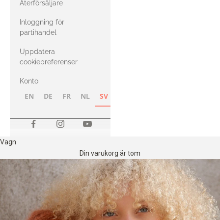
Återförsäljare
med Heavy
Inloggning för
Merino
partihandel
Uppdatera
cookiepreferenser
Konto
EN
DE
FR
NL
SV
NB
FI
Vagn
Din varukorg är tom