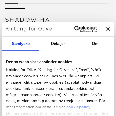
SHADOW HAT
€4,20
Samtycke
Detaljer
Om
SPRÅKET
VÄLJ SPRÅK
Denna webbplats använder cookies
Knitting for Olive (Knitting for Olive, ”vi”, ”oss”, ”vår”) 
använder cookies när du besöker vår webbplats. Vi 
Köp av garn?
använder olika typer av cookies (absolut nödvändiga 
cookies, funktionscookies, prestandacookies och 
målgruppsanpassade cookies). Vissa cookies är våra 
JAG SKULLE VILJA KÖPA GARN TILL MÖNSTRET
egna, medan andra placeras av tredjepartstjänster. För 
mer information om detta, se vår 
cookiepolicy
.
6-24 MÅNADER
2-4 ÅR
XS-S
M
Du kan samtycka till att vi använder cookies som inte är 
LÄGG TILL I VARUKORGEN