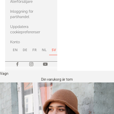
Återförsäljare
med Heavy
Inloggning för
Merino
partihandel
Uppdatera
cookiepreferenser
Konto
EN
DE
FR
NL
SV
NB
FI
Vagn
Din varukorg är tom