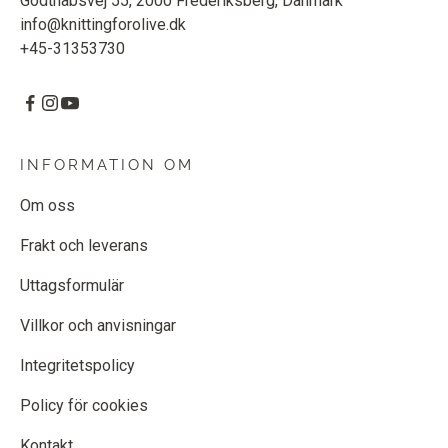
Godthåbsvej 55, 2000 Frederiksberg, Danmark
info@knittingforolive.dk
+45-31353730
INFORMATION OM
Om oss
Frakt och leverans
Uttagsformulär
Villkor och anvisningar
Integritetspolicy
Policy för cookies
Kontakt