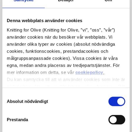
Denna webbplats använder cookies
SLIM SLEEVES FOR DOT
Knitting for Olive (Knitting for Olive, ”vi”, ”oss”, ”vår”) 
SWEATER (TILLÄGG TILL
använder cookies när du besöker vår webbplats. Vi 
MÖNSTRET)
använder olika typer av cookies (absolut nödvändiga 
cookies, funktionscookies, prestandacookies och 
€0
målgruppsanpassade cookies). Vissa cookies är våra 
egna, medan andra placeras av tredjepartstjänster. För 
mer information om detta, se vår 
cookiepolicy
.
Du kan samtycka till att vi använder cookies som inte är 
nödvändiga för att webbplatsen ska fungera. Ditt 
SPRÅKET
VÄLJ SPRÅK
samtycke innebär att cookies får placeras och att vi, i 
Val
egenskap av personuppgiftsansvarig, får behandla dina 
Absolut nödvändigt
av
personuppgifter för de ändamål som anges nedan.
samtycke
Du kan när som helst ändra eller återkalla ditt samtycke 
Prestanda
via vår 
cookiepolicy
, där du också hittar information om 
VILKEN STORLEK VILL DU HA GARN TILL?
LÄGG TILL I VARUKORGEN
hur du blockerar och raderar cookies.