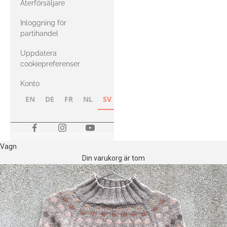
Återförsäljare
med Heavy
Inloggning för
Merino
partihandel
Uppdatera
cookiepreferenser
Konto
EN
DE
FR
NL
SV
NB
FI
Vagn
Din varukorg är tom