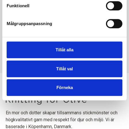
Funktionell
Handla för ytterligare
100,00 €
och få gratis frakt inom
EU!
Målgruppsanpassning
Beställningar som görs före kl. 13.00 CET skickas
ST.
EUR
samma dag!
I detta tillägg till vårt mönster Dot Sweater hittar du
Tillåt alla
instruktioner för hur du arbetar med smala ärmar.
Tillåt val
Förneka
En mor och dotter skapar tillsammans stickmönster och
högkvalitativt garn med respekt för djur och miljö. Vi är
baserade i Köpenhamn, Danmark.