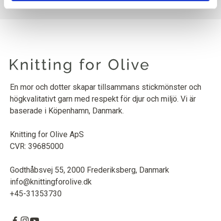
DAMMIG OLIVOLJA
1
ST.
9
EURO
SOFT SILK MOHAIR
DAMMIG OLIVOLJA
1
ST.
10
EURO
En mor och dotter skapar tillsammans stickmönster och
högkvalitativt garn med respekt för djur och miljö. Vi är
baserade i Köpenhamn, Danmark.
Knitting for Olive ApS
CVR: 39685000
Godthåbsvej 55, 2000 Frederiksberg, Danmark
info@knittingforolive.dk
+45-31353730