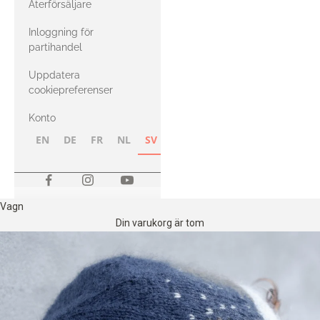
Återförsäljare
med Heavy
Inloggning för
Merino
partihandel
Uppdatera
cookiepreferenser
Konto
EN
DE
FR
NL
SV
NB
FI
Vagn
Din varukorg är tom