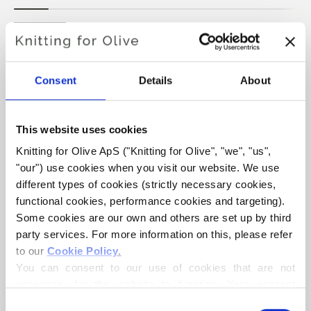
SNOW BEANIE
Consent
Details
About
€4,20
This website uses cookies
Knitting for Olive ApS ("Knitting for Olive", "we", "us", 
SPRÅKET
VÄLJ SPRÅK
"our") use cookies when you visit our website. We use 
different types of cookies (strictly necessary cookies, 
functional cookies, performance cookies and targeting). 
Köp av garn?
Some cookies are our own and others are set up by third 
party services. For more information on this, please refer 
to our 
Cookie Policy
.
JAG SKULLE VILJA KÖPA GARN TILL MÖNSTRET
You can consent to our use of cookies that are not 
necessary for the website to function. Your consent 
ALLA STORLEKAR
means that cookies can be placed, and that we, as data 
Consent
LÄGG TILL I VARUKORGEN