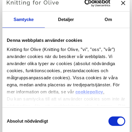
Samtycke
Detaljer
Om
TILLY DRESS
€6,60
Denna webbplats använder cookies
Knitting for Olive (Knitting for Olive, ”vi”, ”oss”, ”vår”) 
använder cookies när du besöker vår webbplats. Vi 
använder olika typer av cookies (absolut nödvändiga 
SPRÅKET
VÄLJ SPRÅK
cookies, funktionscookies, prestandacookies och 
målgruppsanpassade cookies). Vissa cookies är våra 
egna, medan andra placeras av tredjepartstjänster. För 
mer information om detta, se vår 
cookiepolicy
.
Köp av garn?
Du kan samtycka till att vi använder cookies som inte är 
nödvändiga för att webbplatsen ska fungera. Ditt 
JAG SKULLE VILJA KÖPA GARN TILL MÖNSTRET
samtycke innebär att cookies får placeras och att vi, i 
Val
egenskap av personuppgiftsansvarig, får behandla dina 
Absolut nödvändigt
av
personuppgifter för de ändamål som anges nedan.
1 ÅR
2 ÅR
4 ÅR
6 ÅR
8 ÅR
samtycke