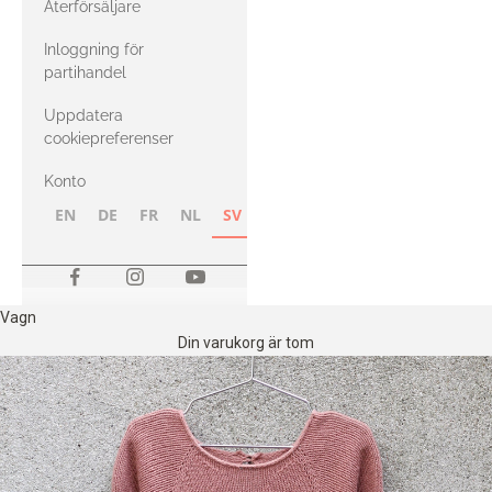
Återförsäljare
med Heavy
Inloggning för
Merino
partihandel
Uppdatera
cookiepreferenser
Konto
EN
DE
FR
NL
SV
NB
FI
Vagn
Din varukorg är tom