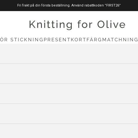
Fri frakt på din första beställning. Använd rabattkoden ”FIRST26”
stickningförolive.com
FÖR STICKNING
PRESENTKORT
FÄRGMATCHNIN