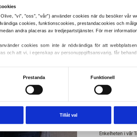
€6,60
cookies
or Olive, ”vi”, ”oss”, ”vår”) använder cookies när du besöker vår w
ödvändiga cookies, funktionscookies, prestandacookies och målg
SPRÅKET
 använder cookies som inte är nödvändiga för att webbplatsen
ras och att vi, i egenskap av personuppgiftsansvarig, får behandl
Köp av garn?
ller återkalla ditt samtycke via vår 
cookiepolicy
, där du också
s.
Prestanda
Funktionell
JAG SKULL
MÖNSTRE
XS
S
LÄG
Handla för ytte
Tillåt val
4XL
EU!
Beställningar s
Enkelheten i vår T