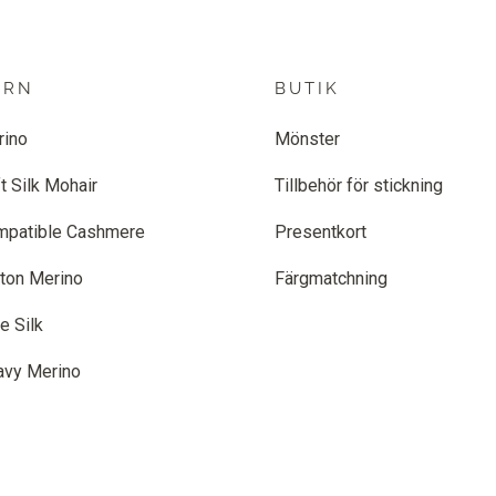
ARN
BUTIK
rino
Mönster
t Silk Mohair
Tillbehör för stickning
mpatible Cashmere
Presentkort
ton Merino
Färgmatchning
e Silk
avy Merino