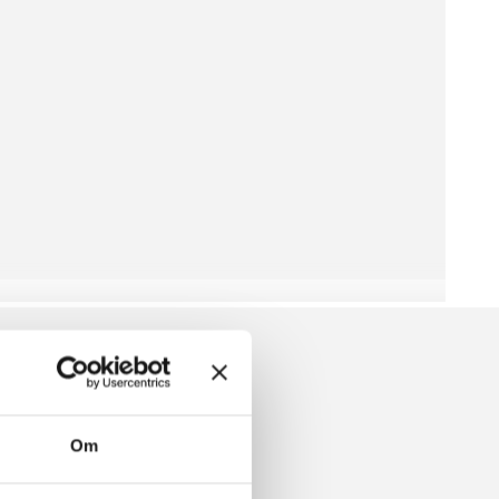
Om
E SWEATER