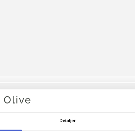
Din varukorg är tom
Detaljer
TRUFFL