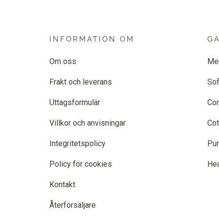
INFORMATION OM
G
Om oss
Me
Frakt och leverans
Sof
Uttagsformulär
Co
Villkor och anvisningar
Cot
Integritetspolicy
Pur
Policy för cookies
He
Kontakt
Återförsäljare