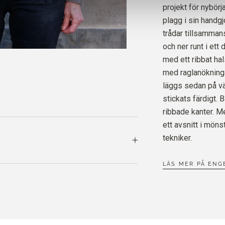
samma dag!
projekt för nybörja
HEAVY
plagg i sin handg
DAMMI
trådar tillsamma
och ner runt i ett
SOFT 
med ett ribbat ha
HAZEL
med raglanökninga
läggs sedan på vän
stickats färdigt.
ribbade kanter. Me
ett avsnitt i möns
tekniker.
LÄS MER PÅ ENG