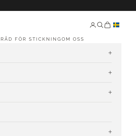
Öppna konto-sida
Öppen sökning
Öppna vagnen
G
RÅD FÖR STICKNING
OM OSS