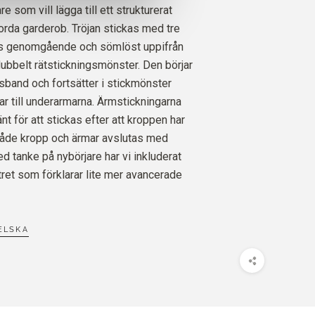
re som vill lägga till ett strukturerat
 MERINO
jorda garderob. Tröjan stickas med tre
G ÄLG
6
ST.
50
EURO
ns genomgående och sömlöst uppifrån
 dubbelt rätstickningsmönster. Den börjar
SILK MOHAIR
lsband och fortsätter i stickmönster
6
ST.
60
EURO
r till underarmarna. Ärmstickningarna
t för att stickas efter att kroppen har
 Både kropp och ärmar avslutas med
d tanke på nybörjare har vi inkluderat
tret som förklarar lite mer avancerade
ELSKA