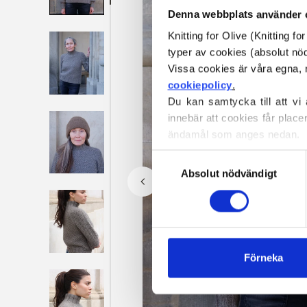
Denna webbplats använder 
Knitting for Olive (Knitting f
typer av cookies (absolut n
cookiepolicy
.
Du kan samtycka till att vi
innebär att cookies får place
ändamål som anges nedan.
Du kan när som helst ändra e
Val
blockerar och raderar cookie
Absolut nödvändigt
av
samtycke
Förneka