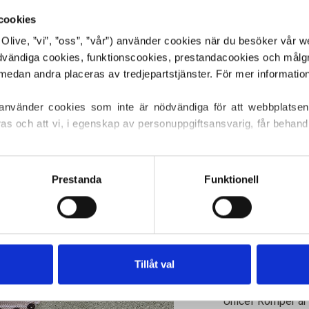
€6,60
cookies
or Olive, ”vi”, ”oss”, ”vår”) använder cookies när du besöker vår w
ödvändiga cookies, funktionscookies, prestandacookies och målg
SPRÅKET
 använder cookies som inte är nödvändiga för att webbplatsen
ras och att vi, i egenskap av personuppgiftsansvarig, får behandl
Köp av garn?
ller återkalla ditt samtycke via vår 
cookiepolicy
, där du också
s.
JAG SKULL
Prestanda
Funktionell
MÖNSTRE
3 MDR
6
LÄG
Handla för ytte
Tillåt val
EU!
Beställningar s
MERIN
Unicef Romper är 
BALLE