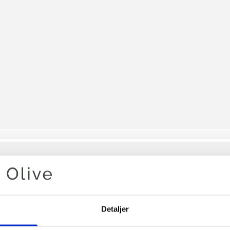
Din varukorg är tom
UNICEF
Detaljer