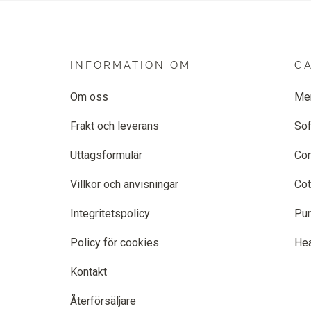
INFORMATION OM
G
Om oss
Me
Frakt och leverans
Sof
Uttagsformulär
Co
Villkor och anvisningar
Cot
Integritetspolicy
Pur
Policy för cookies
He
Kontakt
Återförsäljare