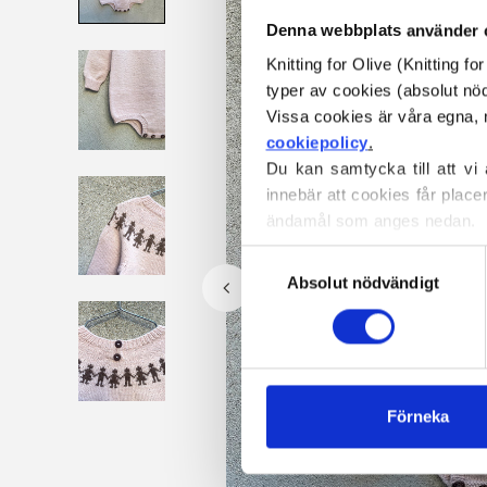
Denna webbplats använder 
Knitting for Olive (Knitting f
typer av cookies (absolut n
cookiepolicy
.
Du kan samtycka till att vi
innebär att cookies får place
ändamål som anges nedan.
Du kan när som helst ändra e
Val
blockerar och raderar cookie
Absolut nödvändigt
av
samtycke
Förneka