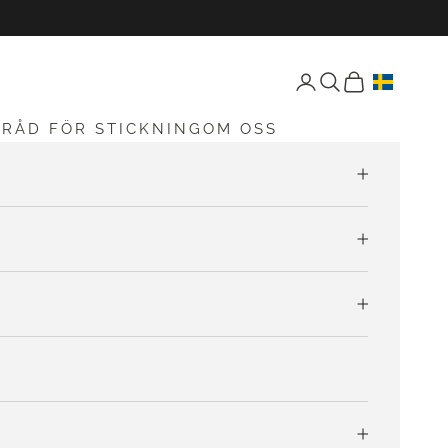
Öppna konto-sida
Öppen sökning
Öppna vagnen
G
RÅD FÖR STICKNING
OM OSS