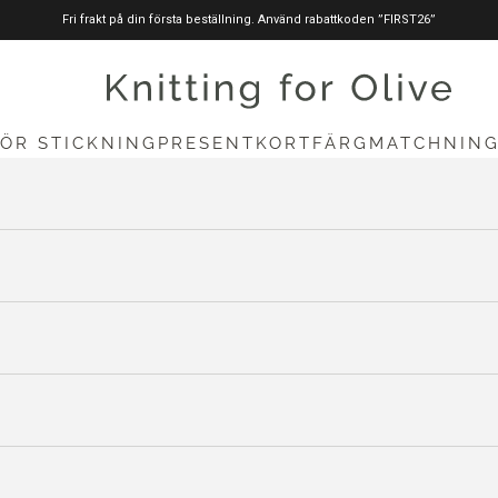
Fri frakt på din första beställning. Använd rabattkoden ”FIRST26”
stickningförolive.com
FÖR STICKNING
PRESENTKORT
FÄRGMATCHNIN