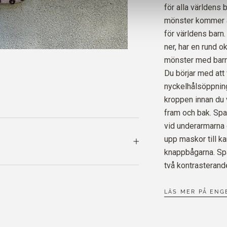
samma dag!
för alla världens 
mönster kommer at
för världens barn
MERIN
HAZEL
ner, har en rund o
mönster med barn 
Du börjar med att 
nyckelhålsöppninge
kroppen innan du v
fram och bak. Spa
vid underarmarna 
upp maskor till k
knappbågarna. Spa
två kontrasterande
LÄS MER PÅ ENG