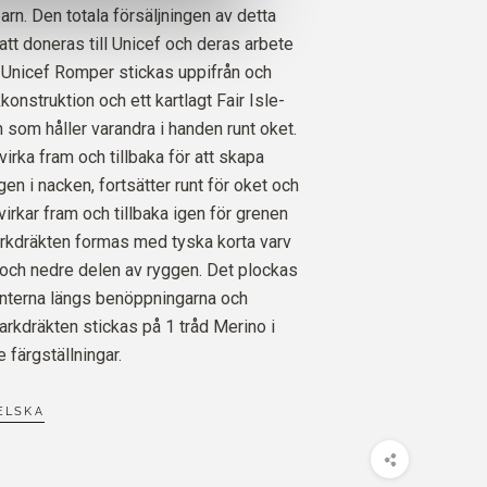
barn. Den totala försäljningen av detta
t doneras till Unicef och deras arbete
. Unicef Romper stickas uppifrån och
O
1
ST.
9
EURO
kkonstruktion och ett kartlagt Fair Isle-
som håller varandra i handen runt oket.
virka fram och tillbaka för att skapa
n i nacken, fortsätter runt för oket och
irkar fram och tillbaka igen för grenen
rkdräkten formas med tyska korta varv
och nedre delen av ryggen. Det plockas
anterna längs benöppningarna och
rkdräkten stickas på 1 tråd Merino i
 färgställningar.
ELSKA