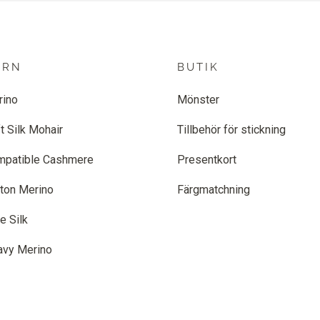
ARN
BUTIK
rino
Mönster
t Silk Mohair
Tillbehör för stickning
mpatible Cashmere
Presentkort
ton Merino
Färgmatchning
e Silk
avy Merino