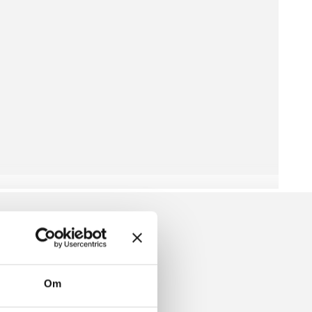
 ROMPER
Om