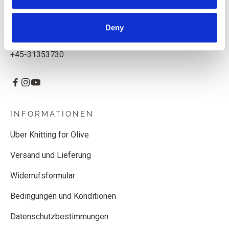
CVR: 39685000
Deny
Godthåbsvej 55, 2000 Frederiksberg, Dänemark
info@knittingforolive.dk
+45-31353730
INFORMATIONEN
Über Knitting for Olive
Versand und Lieferung
Widerrufsformular
Bedingungen und Konditionen
Datenschutzbestimmungen