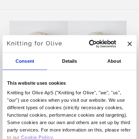
Consent
Details
About
This website uses cookies
KNITTING FOR OLIVE
KNITTING FOR OLIVE
Knitting for Olive ApS ("Knitting for Olive", "we", "us", 
HEAVY MERINO -
HEAVY MERINO - CLOUD
BALLERINA
SALE PRICE
"our") use cookies when you visit our website. We use 
€8,30
SALE PRICE
€8,30
different types of cookies (strictly necessary cookies, 
functional cookies, performance cookies and targeting). 
Some cookies are our own and others are set up by third 
party services. For more information on this, please refer 
to our 
Cookie Policy
.