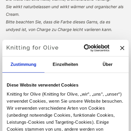
Sie wirkt naturbelassen und wirkt wärmer und organischer als
Cream.
Bitte beachten Sie, dass die Farbe dieses Garns, da es
undyed ist, von Charge zu Charge leicht variieren kann.
Farbton
: Neutral-warm
Farbtyp
: Echter Herbst
Passt auch gut zu:
Sanfter Herbst und Strahlender Frühling
Zustimmung
Einzelheiten
Über
Knitting for Olive Heavy Merino besteht aus 100%
Merinowolle. Das Garn hat eine schöne und natürliche
Diese Website verwendet Cookies
Struktur. Es ist ein weiches und herrliches Garn, etwas
Knitting for Olive (Knitting for Olive, „wir“, „uns“, „unser“) 
weniger fein als unsere dünne Merino.
verwendet Cookies, wenn Sie unsere Website besuchen. 
Wir verwenden verschiedene Arten von Cookies 
Unsere Merinowolle stammt von Schafen, die in
(unbedingt notwendige Cookies, funktionale Cookies, 
Neuseeland gezüchtet wurden, wo das Mulesing nicht
Leistungs-Cookies und Targeting-Cookies). Einige 
praktiziert wird. Die Wolle kann direkt zu der Farm
Cookies stammen von uns, andere werden von 