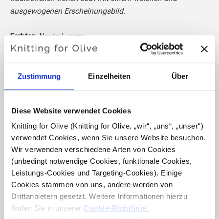
ausgewogenen Erscheinungsbild.
Farbton
: Neutral-warm
Farbsaison
: Leichter Frühling
Auch gut geeignet für
: Sanfter Herbst
Zustimmung
Einzelheiten
Über
Knitting for Olive Heavy Merino besteht aus 100%
Merinowolle. Das Garn hat eine schöne und natürliche
Diese Website verwendet Cookies
Struktur. Es ist ein weiches und herrliches Garn, etwas
weniger fein als unsere dünne Merino.
Knitting for Olive (Knitting for Olive, „wir“, „uns“, „unser“) 
verwendet Cookies, wenn Sie unsere Website besuchen. 
Wir verwenden verschiedene Arten von Cookies 
Unsere Merinowolle stammt von Schafen, die in
(unbedingt notwendige Cookies, funktionale Cookies, 
Neuseeland gezüchtet wurden, wo das Mulesing nicht
Leistungs-Cookies und Targeting-Cookies). Einige 
praktiziert wird. Die Wolle kann direkt zu der Farm
Cookies stammen von uns, andere werden von 
zurückverfolgt werden, von der sie stammt. Auf diese
Drittanbietern gesetzt. Weitere Informationen hierzu 
Weise wissen wir genau, von welcher Farm, welchem
finden Sie in unserer 
Cookie-Richtlinie
.
Bauern und welchem Schaf unsere Wolle stammt.