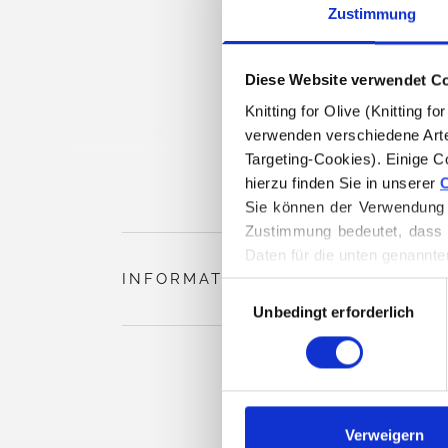
Zustimmung
Diese Website verwendet C
Knitting for Olive (Knitting 
verwenden verschiedene Arte
Targeting-Cookies). Einige C
hierzu finden Sie in unserer 
C
Sie können der Verwendung v
Zustimmung bedeutet, dass 
Daten für die unten genannte
INFORMATIONEN ZUM PRODUKT
Sie können Ihre Einwilligung
Auswahl
Löschen von Cookies finden.
Unbedingt erforderlich
mit
Zustimmung
Verweigern