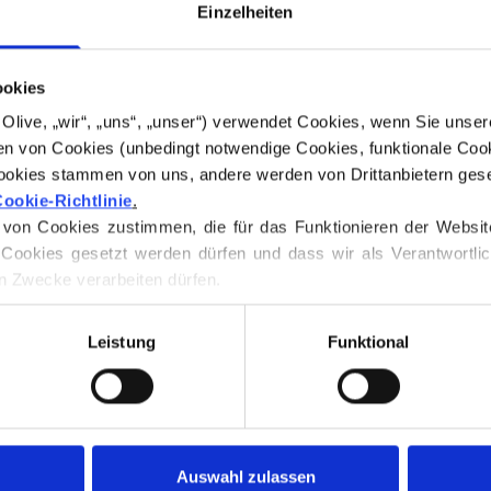
Einzelheiten
einem dezenten H
Es tendiert eher 
hat eine weiche, 
ookies
for Olive, „wir“, „uns“, „unser“) verwendet Cookies, wenn Sie uns
Farbton:
Neutral
n von Cookies (unbedingt notwendige Cookies, funktionale Cook
Farbsaison
: Dunkl
ookies stammen von uns, andere werden von Drittanbietern geset
Auch schön für
: 
ookie-Richtlinie
.
on Cookies zustimmen, die für das Funktionieren der Website ni
Knitting for Oliv
Cookies gesetzt werden dürfen und dass wir als Verantwortlic
Merinowolle. Das 
n Zwecke verarbeiten dürfen.
Struktur. Es ist 
 jederzeit über unsere 
Cookie-Richtlinie
, wo Sie auch Inform
weniger fein als 
Leistung
Funktional
Unsere Merinowol
Neuseeland gezüc
praktiziert wird. 
zurückverfolgt we
Auswahl zulassen