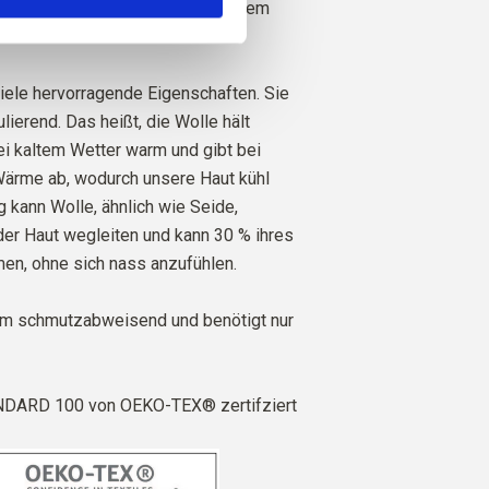
 genau, von welcher Farm, welchem
em Schaf unsere Wolle stammt.
iele hervorragende Eigenschaften. Sie
lierend. Das heißt, die Wolle hält
i kaltem Wetter warm und gibt bei
rme ab, wodurch unsere Haut kühl
ig kann Wolle, ähnlich wie Seide,
der Haut wegleiten und kann 30 % ihres
en, ohne sich nass anzufühlen.
em schmutzabweisend und benötigt nur
DARD 100 von OEKO-TEX® zertifziert