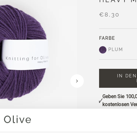
€8,30
FARBE
PLUM
IN DE
Geben Sie
100,0
kostenlosen Ver
Bestellungen, d
noch am selben 
Plum ein tiefes V