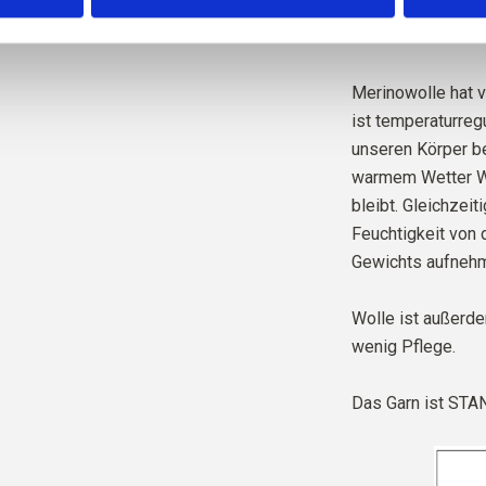
Weise wissen wir
Bauern und welch
Merinowolle hat v
ist temperaturregu
unseren Körper be
warmem Wetter Wä
bleibt. Gleichzeit
Feuchtigkeit von 
Gewichts aufnehm
Wolle ist außerd
wenig Pflege.
Das Garn ist
STAN