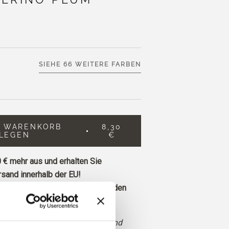
SIEHE 66 WEITERE FARBEN
N WARENKORB
8,30
LEGEN
€
 €
mehr aus und erhalten Sie
sand innerhalb der EU!
ie vor 13 Uhr MEZ eingehen, werden
Tag versandt.
iolett mit neutralen Untertönen und