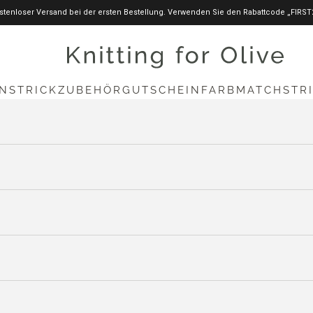
stenloser Versand bei der ersten Bestellung. Verwenden Sie den Rabattcode „FIRST
knittingforolive.com
N
STRICKZUBEHÖR
GUTSCHEIN
FARBMATCH
STR