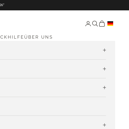
26“
Seite Konto öffnen
Suche öffnen
Warenkorb öff
ICKHILFE
ÜBER UNS