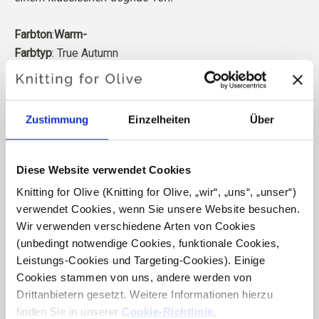
Farbton
:
Warm-
Farbtyp
: True Autumn
Eignet sich auch gut für
: Dark Autumn und True Spring
Knitting for Olive Heavy Merino besteht aus 100%
Zustimmung
Einzelheiten
Über
Merinowolle. Das Garn hat eine schöne und natürliche
Struktur. Es ist ein weiches und herrliches Garn, etwas
weniger fein als unsere dünne Merino.
Diese Website verwendet Cookies
Knitting for Olive (Knitting for Olive, „wir“, „uns“, „unser“) 
Unsere Merinowolle stammt von Schafen, die in
verwendet Cookies, wenn Sie unsere Website besuchen. 
Neuseeland gezüchtet wurden, wo das Mulesing nicht
Wir verwenden verschiedene Arten von Cookies 
praktiziert wird. Die Wolle kann direkt zu der Farm
(unbedingt notwendige Cookies, funktionale Cookies, 
zurückverfolgt werden, von der sie stammt. Auf diese
Leistungs-Cookies und Targeting-Cookies). Einige 
Weise wissen wir genau, von welcher Farm, welchem
Cookies stammen von uns, andere werden von 
Bauern und welchem Schaf unsere Wolle stammt.
Drittanbietern gesetzt. Weitere Informationen hierzu 
finden Sie in unserer 
Cookie-Richtlinie
.