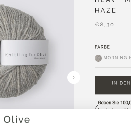
HAZE
€8,30
FARBE
MORNING 
IN DE
Geben Sie
100,0
kostenlosen Ver
Bestellungen, d
noch am selben 