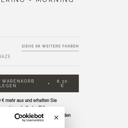
SIEHE 66 WEITERE FARBEN
HAZE
N WARENKORB
8,30
LEGEN
€
 €
mehr aus und erhalten Sie
sand innerhalb der EU!
ie vor 13 Uhr MEZ eingehen, werden
Tag versandt.