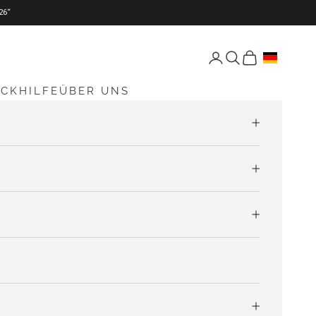
26“
Seite Konto öffnen
Suche öffnen
Warenkorb öff
ICKHILFE
ÜBER UNS