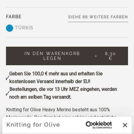
FARBE
SIEHE 66 WEITERE FARBEN
TÜRKIS
IN DEN WARENKORB
8,30
LEGEN
€
Geben Sie
100,0 €
mehr aus und erhalten Sie
kostenlosen Versand innerhalb der EU!
Bestellungen, die vor 13 Uhr MEZ eingehen, werden
noch am selben Tag versandt.
Knitting for Olive Heavy Merino besteht aus 100%
Merinowolle. Das Garn hat eine schöne und natürliche
Struktur. Es ist ein weiches und herrliches Garn, etwas
weniger fein als unsere dünne Merino.