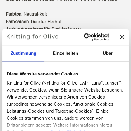
Farbton
: Neutral-kalt
Farbsaison
: Dunkler Herbst
Auch gut geeignet für
: Dunkler Winter
Trotz ihres leicht kühlen Untertons ist die Farbe sanft und
neutral genug, um besonders gut zum „Dark Autumn“-Typ
zu passen.
Zustimmung
Einzelheiten
Über
Knitting for Olive Heavy Merino besteht aus 100%
Diese Website verwendet Cookies
Merinowolle. Das Garn hat eine schöne und natürliche
Struktur. Es ist ein weiches und herrliches Garn, etwas
Knitting for Olive (Knitting for Olive, „wir“, „uns“, „unser“) 
weniger fein als unsere dünne Merino.
verwendet Cookies, wenn Sie unsere Website besuchen. 
Wir verwenden verschiedene Arten von Cookies 
(unbedingt notwendige Cookies, funktionale Cookies, 
Unsere Merinowolle stammt von Schafen, die in
Leistungs-Cookies und Targeting-Cookies). Einige 
Neuseeland gezüchtet wurden, wo das Mulesing nicht
Cookies stammen von uns, andere werden von 
praktiziert wird. Die Wolle kann direkt zu der Farm
Drittanbietern gesetzt. Weitere Informationen hierzu 
zurückverfolgt werden, von der sie stammt. Auf diese