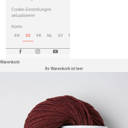
Merino
Cookie-Einstellungen
aktualisieren
Konto
EN
DE
FR
NL
SV
NB
FI
Warenkorb
Ihr Warenkorb ist leer