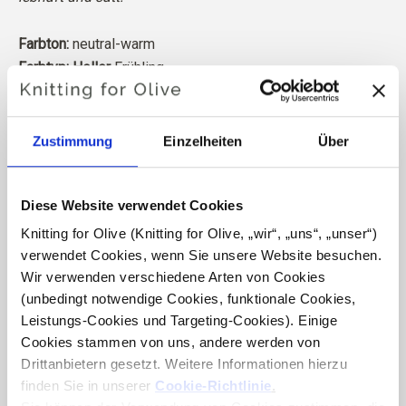
Farbton:
neutral-warm
Farbtyp: Heller
Frühling
Passt auch gut zu: Heller
Winter, Dunkler Winter und Echter
Frühling
Zustimmung
Einzelheiten
Über
Knitting for Olive Heavy Merino besteht aus 100%
Merinowolle. Das Garn hat eine schöne und natürliche
Diese Website verwendet Cookies
Struktur. Es ist ein weiches und leckeres Garn, etwas
weniger fein als unsere dünne Merino.
Knitting for Olive (Knitting for Olive, „wir“, „uns“, „unser“) 
verwendet Cookies, wenn Sie unsere Website besuchen. 
Wir verwenden verschiedene Arten von Cookies 
Unsere Merinowolle stammt von Schafen, die in
(unbedingt notwendige Cookies, funktionale Cookies, 
Neuseeland gezüchtet wurden, wo das Mulesing nicht
Leistungs-Cookies und Targeting-Cookies). Einige 
praktiziert wird. Die Wolle kann direkt zu der Farm
Cookies stammen von uns, andere werden von 
zurückverfolgt werden, von der sie stammt. Auf diese
Drittanbietern gesetzt. Weitere Informationen hierzu 
Weise wissen wir genau, von welcher Farm, welchem
finden Sie in unserer 
Cookie-Richtlinie
.
Bauern und welchem Schaf unsere Wolle stammt.