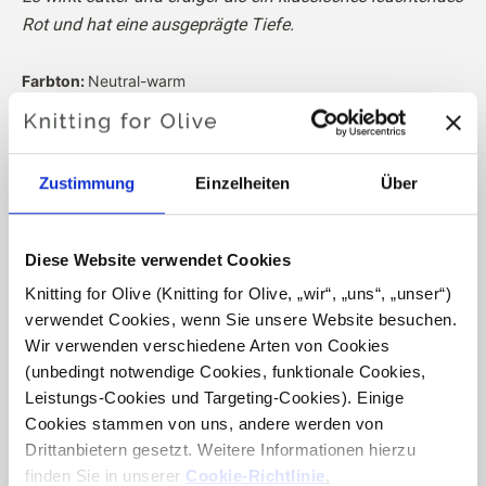
Rot und hat eine ausgeprägte Tiefe.
Farbton:
Neutral-warm
Farbsaison
: Dunkler Herbst
Auch gut geeignet für
: Echter Herbst, Strahlender Frühling
und Dunkler Winter
Zustimmung
Einzelheiten
Über
Knitting for Olive Heavy Merino besteht aus 100%
Merinowolle. Das Garn hat eine schöne und natürliche
Diese Website verwendet Cookies
Struktur. Es ist ein weiches und herrliches Garn, etwas
Knitting for Olive (Knitting for Olive, „wir“, „uns“, „unser“) 
weniger fein als unsere dünne Merino.
verwendet Cookies, wenn Sie unsere Website besuchen. 
Wir verwenden verschiedene Arten von Cookies 
Unsere Merinowolle stammt von Schafen, die in
(unbedingt notwendige Cookies, funktionale Cookies, 
Neuseeland gezüchtet wurden, wo das Mulesing nicht
Leistungs-Cookies und Targeting-Cookies). Einige 
praktiziert wird. Die Wolle kann direkt zu der Farm
Cookies stammen von uns, andere werden von 
zurückverfolgt werden, von der sie stammt. Auf diese
Drittanbietern gesetzt. Weitere Informationen hierzu 
Weise wissen wir genau, von welcher Farm, welchem
finden Sie in unserer 
Cookie-Richtlinie
.