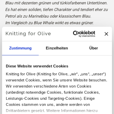
Blau mit dezenten grünen und türkisfarbenen Untertönen.
Es hat einen soliden, tiefen Charakter und tendiert eher zu
Petrol als zu Marineblau oder klassischem Blau.
Im Vergleich zu Blue Whale wirkt es etwas grüner.
Farbton
: Neutral
Farbtyp
: Sanfter Herbst
Zustimmung
Einzelheiten
Über
Eignet sich auch gut für
: Sanfter Sommer
Knitting for Olive Heavy Merino besteht aus 100%
Diese Website verwendet Cookies
Merinowolle. Das Garn hat eine schöne und natürliche
Knitting for Olive (Knitting for Olive, „wir“, „uns“, „unser“) 
Struktur. Es ist ein weiches und herrliches Garn, etwas
verwendet Cookies, wenn Sie unsere Website besuchen. 
weniger fein als unsere dünne Merino.
Wir verwenden verschiedene Arten von Cookies 
(unbedingt notwendige Cookies, funktionale Cookies, 
Unsere Merinowolle stammt von Schafen, die in
Leistungs-Cookies und Targeting-Cookies). Einige 
Neuseeland gezüchtet wurden, wo das Mulesing nicht
Cookies stammen von uns, andere werden von 
praktiziert wird. Die Wolle kann direkt zu der Farm
Drittanbietern gesetzt. Weitere Informationen hierzu 