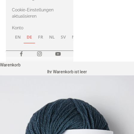
Merino
Cookie-Einstellungen
aktualisieren
Konto
EN
DE
FR
NL
SV
NB
FI
Warenkorb
Ihr Warenkorb ist leer