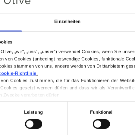
noch am selben 
„Dusty Petroleum 
Einzelheiten
Blau mit kühlen U
Es liegt zwischen
„Dusty Dove Blue“
ookies
Im Vergleich zu „
for Olive, „wir“, „uns“, „unser“) verwendet Cookies, wenn Sie uns
heller und gedämp
n von Cookies (unbedingt notwendige Cookies, funktionale Cook
ookies stammen von uns, andere werden von Drittanbietern geset
Farbton
: Kalt
ookie-Richtlinie
.
Farbtyp
: Echter 
on Cookies zustimmen, die für das Funktionieren der Website ni
Passt auch gut z
Cookies gesetzt werden dürfen und dass wir als Verantwortlic
n Zwecke verarbeiten dürfen.
 jederzeit über unsere 
Cookie-Richtlinie
, wo Sie auch Inform
Knitting for Oliv
Merinowolle. Das 
Leistung
Funktional
Struktur. Es ist e
weniger fein als 