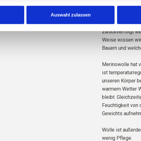
Unsere Merinowol
Auswahl zulassen
Neuseeland gezüc
praktiziert wird. 
zurückverfolgt we
Weise wissen wir
Bauern und welch
Merinowolle hat v
ist temperaturregu
unseren Körper be
warmem Wetter Wä
bleibt. Gleichzeit
Feuchtigkeit von 
Gewichts aufnehm
Wolle ist außerd
wenig Pflege.