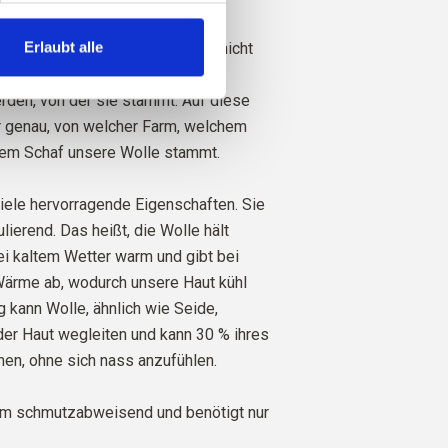
le stammt von Schafen, die in
Erlaubt alle
htet wurden, wo das Mulesing nicht
Die Wolle kann direkt zu der Farm
rden, von der sie stammt. Auf diese
 genau, von welcher Farm, welchem
em Schaf unsere Wolle stammt.
iele hervorragende Eigenschaften. Sie
lierend. Das heißt, die Wolle hält
i kaltem Wetter warm und gibt bei
rme ab, wodurch unsere Haut kühl
ig kann Wolle, ähnlich wie Seide,
der Haut wegleiten und kann 30 % ihres
en, ohne sich nass anzufühlen.
em schmutzabweisend und benötigt nur