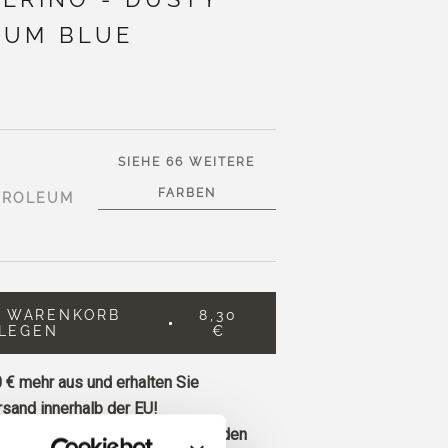
EUM BLUE
SIEHE 66 WEITERE
FARBEN
TROLEUM
N WARENKORB
8,30
LEGEN
€
 €
mehr aus und erhalten Sie
sand innerhalb der EU!
ie vor 13 Uhr MEZ eingehen, werden