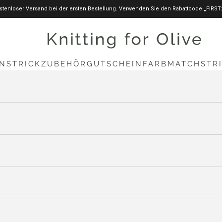
stenloser Versand bei der ersten Bestellung. Verwenden Sie den Rabattcode „FIRST
knittingforolive.com
N
STRICKZUBEHÖR
GUTSCHEIN
FARBMATCH
STR