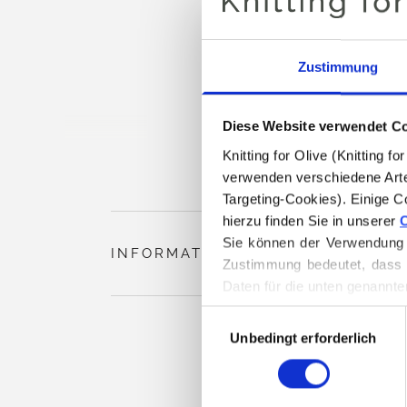
Zustimmung
Diese Website verwendet C
Knitting for Olive (Knitting 
verwenden verschiedene Arte
Targeting-Cookies). Einige C
hierzu finden Sie in unserer 
C
Sie können der Verwendung v
INFORMATIONEN ZUM PRODUKT
Zustimmung bedeutet, dass 
Daten für die unten genannte
Sie können Ihre Einwilligung
Auswahl
Löschen von Cookies finden.
Unbedingt erforderlich
mit
Zustimmung