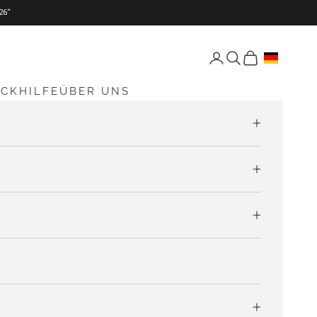
26“
Seite Konto öffnen
Suche öffnen
Warenkorb öff
ICKHILFE
ÜBER UNS