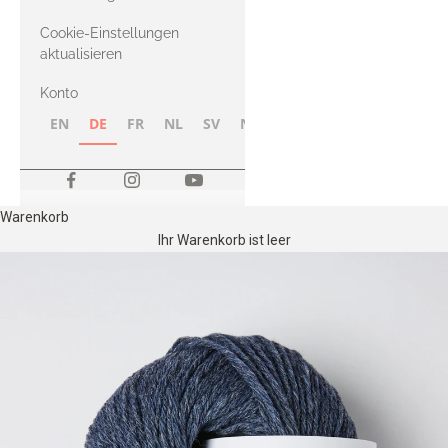
Merino
Cookie-Einstellungen
aktualisieren
Konto
EN
DE
FR
NL
SV
NB
FI
Warenkorb
Ihr Warenkorb ist leer