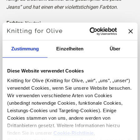
Jeans“ und hat einen eher violettstichigen Farbton.
Farbton
: Neutral
Farbsaison
: Sanfter Sommer
Passt auch gut zu
: Sanfter Herbst
Zustimmung
Einzelheiten
Über
Knitting for Olive Heavy Merino besteht aus 100%
Merinowolle. Das Garn hat eine schöne und natürliche
Diese Website verwendet Cookies
Struktur. Es ist ein weiches und herrliches Garn, etwas
weniger fein als unsere dünne Merino.
Knitting for Olive (Knitting for Olive, „wir“, „uns“, „unser“) 
verwendet Cookies, wenn Sie unsere Website besuchen. 
Wir verwenden verschiedene Arten von Cookies 
Unsere Merinowolle stammt von Schafen, die in
(unbedingt notwendige Cookies, funktionale Cookies, 
Neuseeland gezüchtet wurden, wo das Mulesing nicht
Leistungs-Cookies und Targeting-Cookies). Einige 
praktiziert wird. Die Wolle kann direkt zu der Farm
Cookies stammen von uns, andere werden von 
zurückverfolgt werden, von der sie stammt. Auf diese
Drittanbietern gesetzt. Weitere Informationen hierzu 
Weise wissen wir genau, von welcher Farm, welchem
finden Sie in unserer 
Cookie-Richtlinie
.
Bauern und welchem Schaf unsere Wolle stammt.