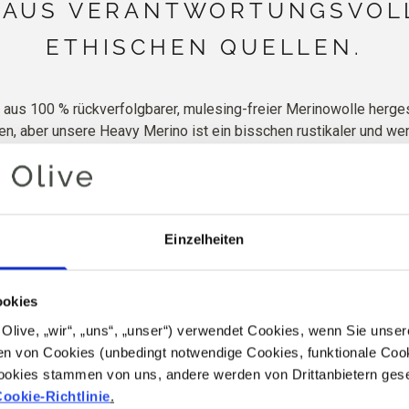
 AUS VERANTWORTUNGSVOL
ETHISCHEN QUELLEN.
aus 100 % rückverfolgbarer, mulesing-freier Merinowolle hergest
en, aber unsere Heavy Merino ist ein bisschen rustikaler und we
ist, dass die Wolle weiter von der Haut des Schafes entfernt ist
trägt sich sehr gut. Sie eignet sich hervorragend für Pullover und
ichheit und Flauschigkeit kombiniert werden. Unsere Heavy Meri
sie möglichst wenig fusselt.
Einzelheiten
reie Merinowolle, Öko-Tex Standard 100
4,5 mm / US 7
30 R = 10 x 10 cm
Handwäsche in kaltem Wasser, flach troc
ookies
for Olive, „wir“, „uns“, „unser“) verwendet Cookies, wenn Sie uns
n von Cookies (unbedingt notwendige Cookies, funktionale Cook
Mehr Details
ookies stammen von uns, andere werden von Drittanbietern geset
ookie-Richtlinie
.