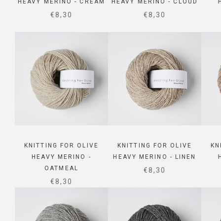
HEAVY MERINO - CREAM
HEAVY MERINO - CLOUD
SALE PRICE
SALE PRICE
€8,30
€8,30
KNITTING FOR OLIVE
KNITTING FOR OLIVE
KN
HEAVY MERINO -
HEAVY MERINO - LINEN
OATMEAL
SALE PRICE
€8,30
SALE PRICE
€8,30