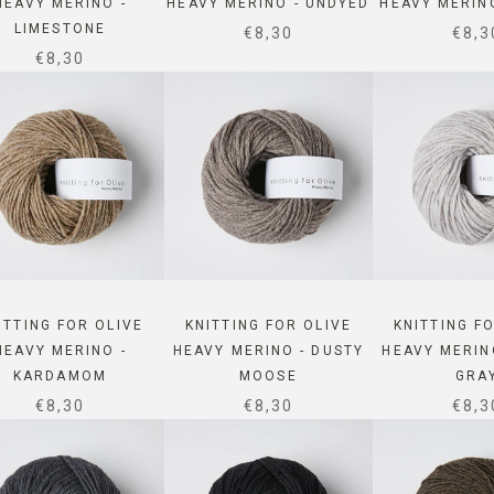
HEAVY MERINO -
HEAVY MERINO - UNDYED
HEAVY MERIN
LIMESTONE
SALE PRICE
SALE
€8,30
€8,3
SALE PRICE
€8,30
ITTING FOR OLIVE
KNITTING FOR OLIVE
KNITTING F
HEAVY MERINO -
HEAVY MERINO - DUSTY
HEAVY MERIN
KARDAMOM
MOOSE
GRA
SALE PRICE
SALE PRICE
SALE
€8,30
€8,30
€8,3