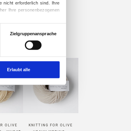
cht erforderlich sind. Ihre 
RINO
her Ihre personenbezogenen 
ationen zum Blockieren und 
Zielgruppenansprache
Erlaubt alle
OR OLIVE
KNITTING FOR OLIVE