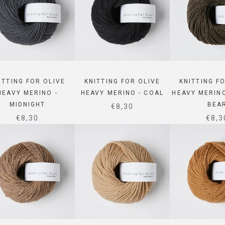
ITTING FOR OLIVE
KNITTING FOR OLIVE
KNITTING F
HEAVY MERINO -
HEAVY MERINO - COAL
HEAVY MERIN
MIDNIGHT
BEA
SALE PRICE
€8,30
SALE PRICE
SALE
€8,30
€8,3