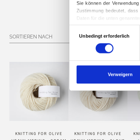
Sie können der Verwendung v
KNI
Zustimmung bedeutet, dass 
Daten für die unten genannte
Sie können Ihre Einwilligung
Auswahl
Löschen von Cookies finden.
Unbedingt erforderlich
mit
SORTIEREN NACH
NACH... FILTER
Zustimmung
Verweigern
KNITTING FOR OLIVE
KNITTING FOR OLIVE
KN