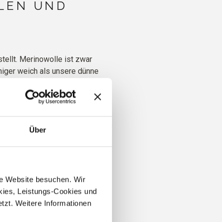
LEN UND
ellt. Merinowolle ist zwar
niger weich als unsere dünne
. Unsere Heavy Merino ist
 kann mit unserem Soft Silk
no wird so gesponnen, dass
Über
125m | worsted weight
knen
50g
ere Website besuchen. Wir 
ies, Leistungs-Cookies und 
zt. Weitere Informationen 