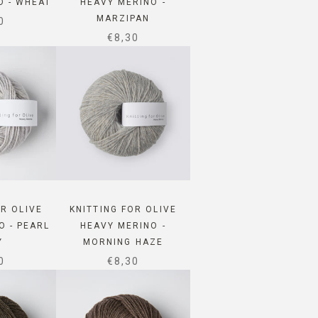
O - WHEAT
HEAVY MERINO -
MARZIPAN
 PRICE
0
SALE PRICE
€8,30
OR OLIVE
KNITTING FOR OLIVE
O - PEARL
HEAVY MERINO -
Y
MORNING HAZE
 PRICE
SALE PRICE
0
€8,30