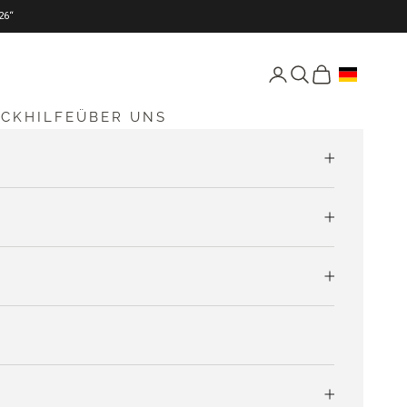
26“
Seite Konto öffnen
Suche öffnen
Warenkorb öff
ICKHILFE
ÜBER UNS