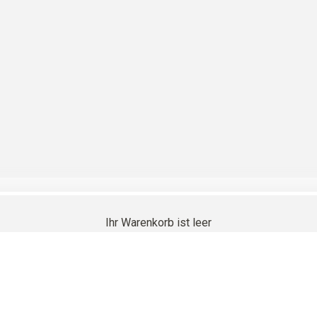
s Heavy Merino
Ihr Warenkorb ist leer