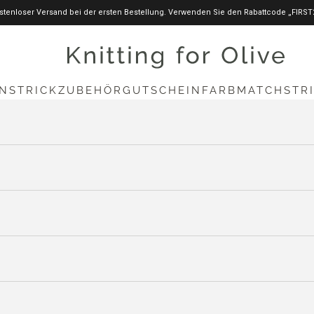
stenloser Versand bei der ersten Bestellung. Verwenden Sie den Rabattcode „FIRST
knittingforolive.com
N
STRICKZUBEHÖR
GUTSCHEIN
FARBMATCH
STR