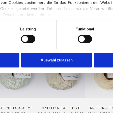
on Cookies zustimmen, die für das Funktionieren der Website ni
TTING FOR OLIVE HEAVY ME
Cookies gesetzt werden dürfen und dass wir als Verantwortlic
n Zwecke verarbeiten dürfen.
 jederzeit über unsere 
Cookie-Richtlinie
, wo Sie auch Inform
Leistung
Funktional
N
Auswahl zulassen
ITTING FOR OLIVE
KNITTING FOR OLIVE
KNITTING F