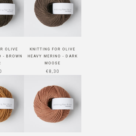
OR OLIVE
KNITTING FOR OLIVE
O - BROWN
HEAVY MERINO - DARK
R
MOOSE
 PRICE
SALE PRICE
0
€8,30