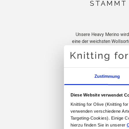
STAMMT
Unsere Heavy Merino wird 
eine der weichsten Wollsort
Merino. Der Grund dafür 
superstark, langlebig und 
Mohair für zusätzliche We
Zustimmung
100 % mulesing-f
18 M x 
Diese Website verwendet C
Knitting for Olive (Knitting 
verwenden verschiedene Arte
Targeting-Cookies). Einige C
hierzu finden Sie in unserer 
C