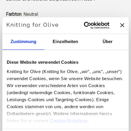
Farbton
: Neutral
Farbtyp
: Sanfter Sommer
Eignet sich auch gut für
: Heller Sommer und Heller Frühling
Zustimmung
Einzelheiten
Über
Knitting for Olive Heavy Merino besteht aus 100%
Merinowolle. Das Garn hat eine schöne und natürliche
Struktur. Es ist ein weiches und herrliches Garn, etwas
Diese Website verwendet Cookies
weniger fein als unsere dünne Merino.
Knitting for Olive (Knitting for Olive, „wir“, „uns“, „unser“) 
verwendet Cookies, wenn Sie unsere Website besuchen. 
Unsere Merinowolle stammt von Schafen, die in
Wir verwenden verschiedene Arten von Cookies 
Neuseeland gezüchtet wurden, wo das Mulesing nicht
(unbedingt notwendige Cookies, funktionale Cookies, 
praktiziert wird. Die Wolle kann direkt zu der Farm
Leistungs-Cookies und Targeting-Cookies). Einige 
zurückverfolgt werden, von der sie stammt. Auf diese
Cookies stammen von uns, andere werden von 
Weise wissen wir genau, von welcher Farm, welchem
Drittanbietern gesetzt. Weitere Informationen hierzu 
Bauern und welchem Schaf unsere Wolle stammt.
finden Sie in unserer 
Cookie-Richtlinie
.
Sie können der Verwendung von Cookies zustimmen, die 