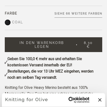
FARBE
SIEHE 66 WEITERE FARBEN
COAL
IN DEN WARENKORB
8,30
LEGEN
€
Geben Sie
100,0 €
mehr aus und erhalten Sie
kostenlosen Versand innerhalb der EU!
Bestellungen, die vor 13 Uhr MEZ eingehen, werden
noch am selben Tag versandt.
Knitting for Olive Heavy Merino besteht aus 100%
Merinowolle. Das Garn hat eine schöne und natürliche
Struktur. Es ist ein weiches und herrliches Garn, etwas
weniger fein als unsere dünne Merino.