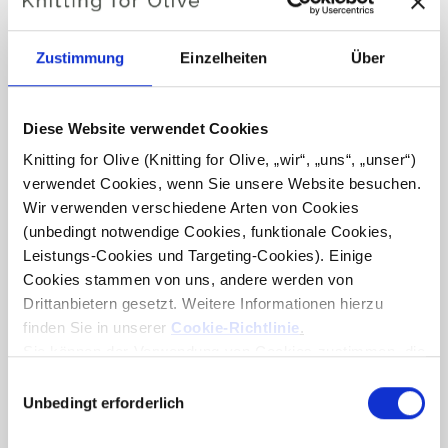
Zustimmung
Einzelheiten
Über
Diese Website verwendet Cookies
KNITTING FOR OLIVE
KNITTING FOR OLIVE
Knitting for Olive (Knitting for Olive, „wir“, „uns“, „unser“) 
SOFT SILK MOHAIR -
SOFT SILK MOHAIR - NUT
verwendet Cookies, wenn Sie unsere Website besuchen. 
DUSTY HONEY
BROWN
SALE PRICE
SALE PRICE
Wir verwenden verschiedene Arten von Cookies 
€10,10
€10,10
(unbedingt notwendige Cookies, funktionale Cookies, 
Leistungs-Cookies und Targeting-Cookies). Einige 
Cookies stammen von uns, andere werden von 
Drittanbietern gesetzt. Weitere Informationen hierzu 
finden Sie in unserer 
Cookie-Richtlinie
.
Sie können der Verwendung von Cookies zustimmen, die 
für das Funktionieren der Website nicht erforderlich sind. 
Auswahl
Ihre Zustimmung bedeutet, dass Cookies gesetzt werden 
Unbedingt erforderlich
mit
dürfen und dass wir als Verantwortlicher Ihre 
Zustimmung
KNITTING FOR OLIVE
KNITTING FOR OLIVE
personenbezogenen Daten für die unten genannten 