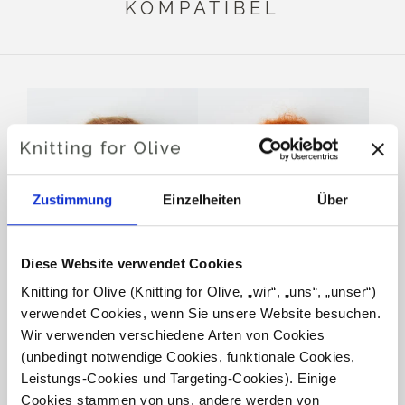
KOMPATIBEL
Zustimmung
Einzelheiten
Über
Diese Website verwendet Cookies
KNITTING FOR OLIVE
KNITTING FOR OLIVE
Knitting for Olive (Knitting for Olive, „wir“, „uns“, „unser“) 
SOFT SILK MOHAIR -
SOFT SILK MOHAIR -
verwendet Cookies, wenn Sie unsere Website besuchen. 
COPPER
BURNT ORANGE
SALE PRICE
SALE PRICE
Wir verwenden verschiedene Arten von Cookies 
€10,10
€10,10
(unbedingt notwendige Cookies, funktionale Cookies, 
Leistungs-Cookies und Targeting-Cookies). Einige 
Cookies stammen von uns, andere werden von 