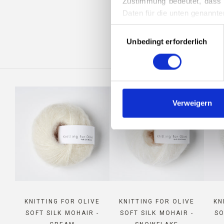
Zustimmung bedeutet, dass 
Daten für die unten genannte
SILK
Sie können Ihre Einwilligung
Auswahl
Löschen von Cookies finden.
Unbedingt erforderlich
mit
Zustimmung
Verweigern
KNITTING FOR OLIVE
KNITTING FOR OLIVE
KN
SOFT SILK MOHAIR -
SOFT SILK MOHAIR -
SO