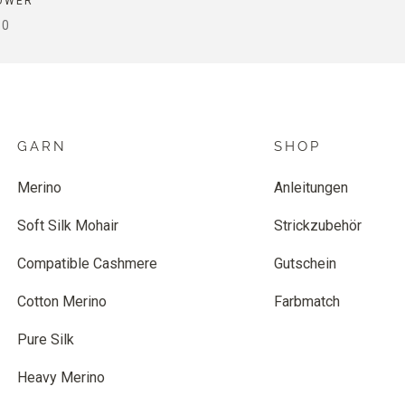
OWER
 PRICE
10
GARN
SHOP
Merino
Anleitungen
Soft Silk Mohair
Strickzubehör
Compatible Cashmere
Gutschein
Cotton Merino
Farbmatch
Pure Silk
Heavy Merino