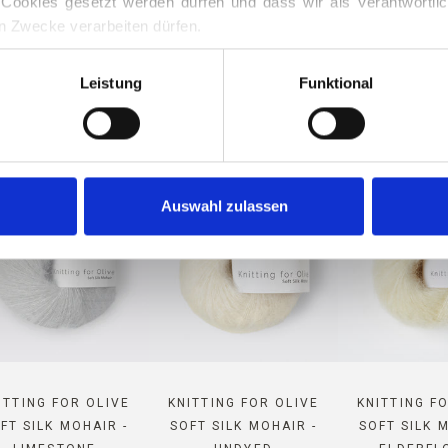
Cookies gesetzt werden dürfen und dass wir als Verantwortlic
n Zwecke verarbeiten dürfen.
 MOHAIR IST MIT DIESEM M
 jederzeit über unsere 
Cookie-Richtlinie
, wo Sie auch Inform
KOMPATIBEL
Leistung
Funktional
Auswahl zulassen
ITTING FOR OLIVE
KNITTING FOR OLIVE
KNITTING F
FT SILK MOHAIR -
SOFT SILK MOHAIR -
SOFT SILK 