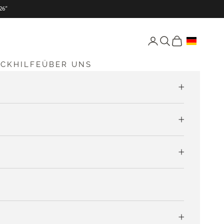
26“
Seite Konto öffnen
Suche öffnen
Warenkorb öff
ICKHILFE
ÜBER UNS