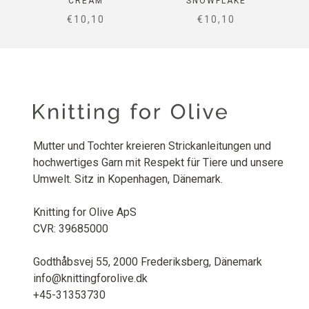
CREAM
SNOWFLAKE
SALE PRICE
SALE PRICE
€10,10
€10,10
Mutter und Tochter kreieren Strickanleitungen und
hochwertiges Garn mit Respekt für Tiere und unsere
Umwelt. Sitz in Kopenhagen, Dänemark.
Knitting for Olive ApS
CVR: 39685000
Godthåbsvej 55, 2000 Frederiksberg, Dänemark
info@knittingforolive.dk
+45-31353730