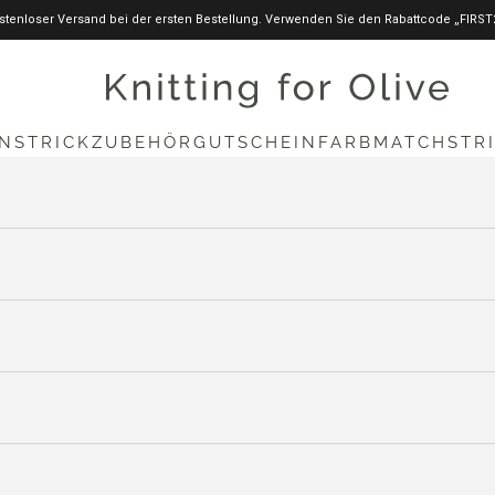
stenloser Versand bei der ersten Bestellung. Verwenden Sie den Rabattcode „FIRST
knittingforolive.com
N
STRICKZUBEHÖR
GUTSCHEIN
FARBMATCH
STR