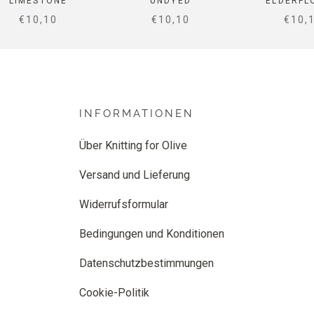
LIMESTONE
UNDYED
ELDERFL
SALE PRICE
SALE PRICE
SALE
€10,10
€10,10
€10,
INFORMATIONEN
Über Knitting for Olive
Versand und Lieferung
Widerrufsformular
Bedingungen und Konditionen
Datenschutzbestimmungen
Cookie-Politik