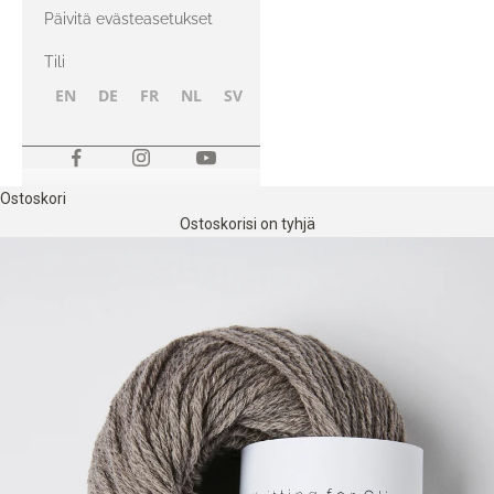
kanssa
Päivitä evästeasetukset
Tili
EN
DE
FR
NL
SV
NB
FI
Ostoskori
Ostoskorisi on tyhjä