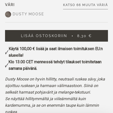
VÄRI
KATSO 66 MUUTA VÄRIÄ
DUSTY MOOSE
LISÄÄ OSTOSKORIIN
8,30 €
Käytä
100,00 €
lisää ja saat ilmaisen toimituksen EU:n
alueella!
Klo 13.00 CET mennessä tehdyt tilaukset toimitetaan
samana päivänä.
Dusty Moose on hyvin hillitty, neutraali ruskea sävy, joka
sijoittuu ruskean ja harmaan välimaastoon. Siinä on
selkeät harmaat pohjavärit ja melange-tekstuuri.
Se näyttää hillitymmältä ja viileämmältä kuin
kardemumma, ja se on enemmän taupe kuin lämmin
ruskea.