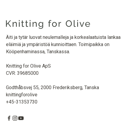
Äiti ja tytär luovat neulemalleja ja korkealaatuista lankaa
eläimiä ja ympäristöä kunnioittaen. Toimipaikka on
Kööpenhaminassa, Tanskassa.
Knitting for Olive ApS
CVR: 39685000
Godthåbsvej 55, 2000 Frederiksberg, Tanska
knittingforolive
+45-31353730