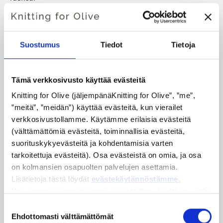
Sävy
: Neutraali
Värityyppi:
Pehmeä kesä
Suostumus
Tiedot
Tietoja
Sopii hyvin myös
: Pehmeä syksy
Knitting for Olive Heavy Merino koostuu 100 %
Tämä verkkosivusto käyttää evästeitä
merinovillasta. Langalla on kaunis ja luonnollinen rakenne.
Knitting for Olive (jäljempänäKnitting for Olive”, ”me”, 
Se on pehmeä ja herkullinen lanka, joka on hieman
”meitä”, ”meidän”) käyttää evästeitä, kun vierailet 
hienojakoisempi kuin ohut Merinolankamme.
verkkosivustollamme. Käytämme erilaisia evästeitä 
(välttämättömiä evästeitä, toiminnallisia evästeitä, 
Merinovillamme on peräisin Uudessa-Seelannissa
suorituskykyevästeitä ja kohdentamisia varten 
kasvatetuista lampaista, joissa ei käytetä muulia. Villa
tarkoitettuja evästeitä). Osa evästeistä on omia, ja osa 
voidaan jäljittää suoraan tilalle, jolta se on peräisin. Näin
on kolmansien osapuolten palvelujen asettamia. 
tiedämme tarkalleen, miltä tilalta, miltä viljelijöiltä ja miltä
Lisätietoja tästä löydät 
evästekäytännöstämme
.
lampaalta villamme on peräisin.
Voit antaa suostumuksesi evästeiden käyttöön, jotka 
eivät ole välttämättömiä verkkosivuston toiminnalle. 
Suostumuksen
Suostumuksesi tarkoittaa, että evästeitä voidaan 
Ehdottomasti välttämättömät
Merinovillalla on monia erinomaisia ominaisuuksia. Se
valinta